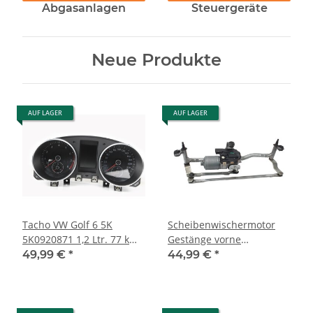
Abgasanlagen
Steuergeräte
Neue Produkte
AUF LAGER
AUF LAGER
Tacho VW Golf 6 5K
Scheibenwischermotor
5K0920871 1,2 Ltr. 77 kW-
Gestänge vorne
105PS Kombi
1T1955119A-1T1955023A
49,99 €
*
44,99 €
*
Multifunktionsanzeige
VW Touran 1T3 Caddy 3