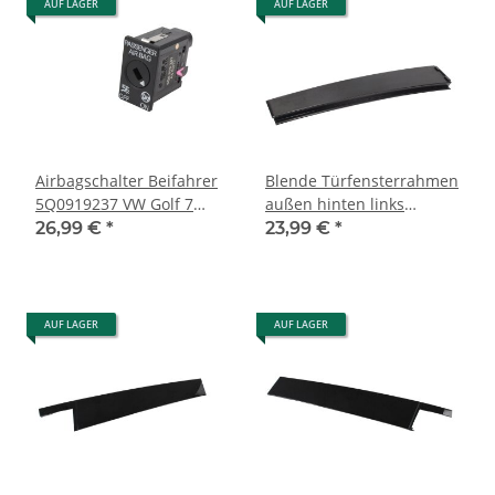
AUF LAGER
AUF LAGER
Airbagschalter Beifahrer
Blende Türfensterrahmen
5Q0919237 VW Golf 7
außen hinten links
Passat B8 Tiguan II Audi
1T0839889 VW Touran
26,99 €
*
23,99 €
*
A4 8W Seat
1T3 Abdeckung
AUF LAGER
AUF LAGER