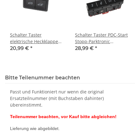
Schalter Taster
Schalter Taster PDC-Start
elektrische Heckklappe
Stopp-Parktronic
3G0959832A VW Tiguan II
5NB927238B VW Tiguan II
20,99 €
*
28,99 €
*
AD1 Touareg III Passat 3G
AD1 Mittelkonsole
Bitte Teilenummer beachten
Passt und Funktioniert nur wenn die original
Ersatzteilnummer (mit Buchstaben dahinter)
übereinstimmt.
Teilenummer beachten, vor Kauf bitte abgleichen!
Lieferung wie abgebildet.