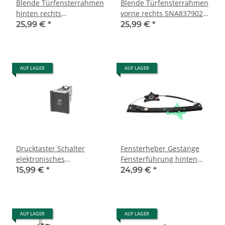
Blende Türfensterrahmen
Blende Türfensterrahmen
hinten rechts
vorne rechts 5NA837902C
5NA839902B VW Tiguan II
VW Tiguan II AD1
25,99 €
*
25,99 €
*
AD1 Beifahrerseite
Beifahrerseite vorne
AUF LAGER
AUF LAGER
Drucktaster Schalter
Fensterheber Gestänge
elektronisches
Fensterführung hinten
Stabilisierungsprogramm
rechts 5NA839462C VW
15,99 €
*
24,99 €
*
ESP VW Tiguan II AD1
Tiguan II AD1
AUF LAGER
AUF LAGER