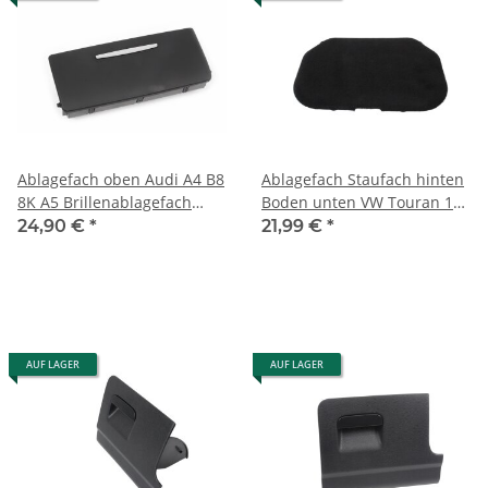
Ablagefach oben Audi A4 B8
Ablagefach Staufach hinten
8K A5 Brillenablagefach
Boden unten VW Touran 1T3
soul/schwarz 8T0947133A
schwarz 1T0863991A links-
24,90 €
*
21,99 €
*
rechts
AUF LAGER
AUF LAGER