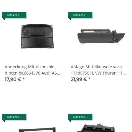
AUF LAGER
AUF LAGER
Abdeckung Mittelkonsole
Ablage Mittelkonsole vorn
hinten 8K0864376 Audi A5
1T1857961L VW Touran 1T3
8T B8 12V Dose *Bastlerteil*
Ascher
17,90 €
*
21,99 €
*
Nichtraucherausführung
AUF LAGER
AUF LAGER