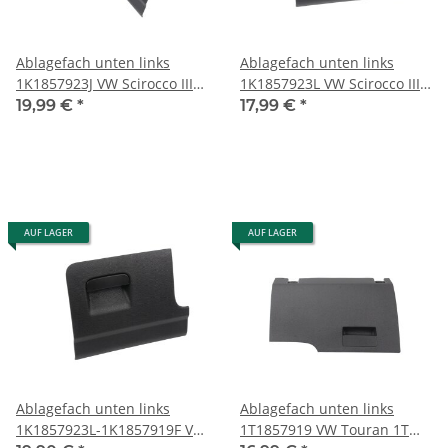
Ablagefach unten links
Ablagefach unten links
1K1857923J VW Scirocco III
1K1857923L VW Scirocco III
titanschwarz Klappfach
Golf 6 titanschwarz
19,99 €
*
17,99 €
*
Klappfach
AUF LAGER
AUF LAGER
Ablagefach unten links
Ablagefach unten links
1K1857923L-1K1857919F VW
1T1857919 VW Touran 1T