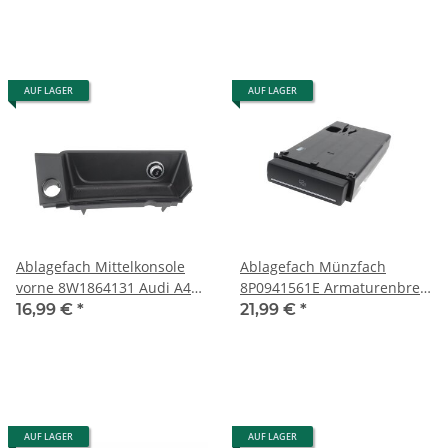
AUF LAGER
AUF LAGER
Ablagefach Mittelkonsole
Ablagefach Münzfach
vorne 8W1864131 Audi A4
8P0941561E Armaturenbrett
B9 8W 12V Dose soul
vorne beleuchtet Audi A3 S3
16,99 €
*
21,99 €
*
8P
AUF LAGER
AUF LAGER