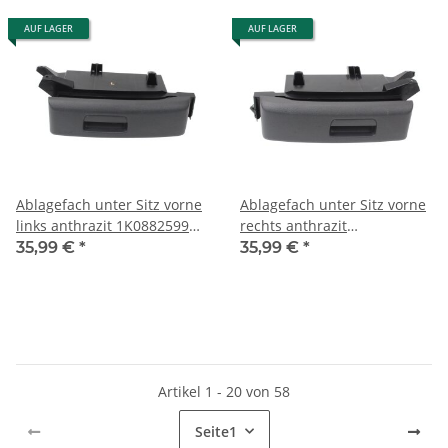
AUF LAGER
AUF LAGER
Ablagefach unter Sitz vorne
Ablagefach unter Sitz vorne
links anthrazit 1K0882599B
rechts anthrazit
VW Touran 1T3 Schublade
1K0882600B VW Touran 1T3
35,99 €
*
35,99 €
*
Schublade
Artikel 1 - 20 von 58
Seite
1