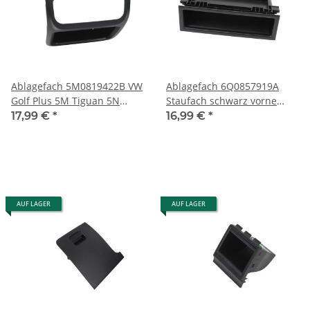
Ablagefach 5M0819422B VW
Ablagefach 6Q0857919A
Golf Plus 5M Tiguan 5N
Staufach schwarz vorne
Blende Climatronic
Mittelkonsole VW Polo 9N
17,99 €
*
16,99 €
*
Bedienteil Mittelkonsole
9N3 Fox 5Z
AUF LAGER
AUF LAGER