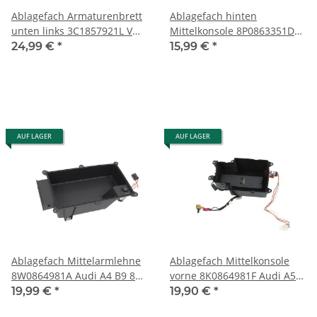
Ablagefach Armaturenbrett
Ablagefach hinten
unten links 3C1857921L VW
Mittelkonsole 8P0863351D
Passat 3C B6 schwarz
Audi A3-S3-RS3 8P
24,99 €
*
15,99 €
*
Klappfach
schwarz/soul
AUF LAGER
AUF LAGER
Ablagefach Mittelarmlehne
Ablagefach Mittelkonsole
8W0864981A Audi A4 B9 8W
vorne 8K0864981F Audi A5
12V Dose
8T B8 12V Dose Aux Telefon
19,99 €
*
19,90 €
*
Zigarettenanzünder soul