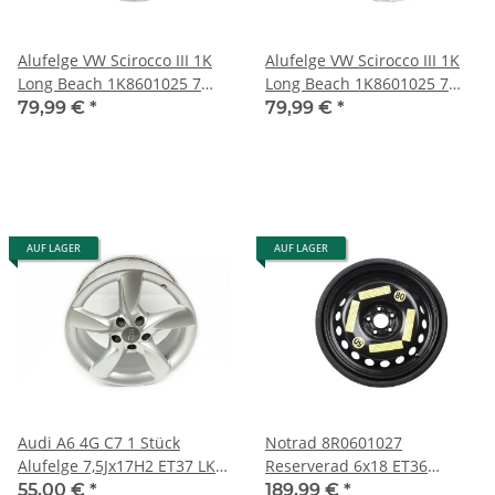
Alufelge VW Scirocco III 1K
Alufelge VW Scirocco III 1K
Long Beach 1K8601025 7
Long Beach 1K8601025 7
x17 ET33 LK 5x112 Felge 1
x17 ET33 LK 5x112 Felge 1
79,99 €
*
79,99 €
*
Stück/a
Stück/B
AUF LAGER
AUF LAGER
Audi A6 4G C7 1 Stück
Notrad 8R0601027
Alufelge 7,5Jx17H2 ET37 LK
Reserverad 6x18 ET36
5x112 4G0071497 Kratzer/b
Vredestein 195/75-18 106P
55,00 €
*
189,99 €
*