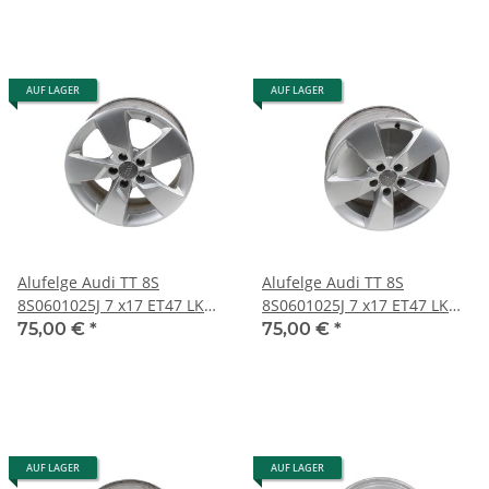
AUF LAGER
AUF LAGER
Alufelge Audi TT 8S
Alufelge Audi TT 8S
8S0601025J 7 x17 ET47 LK
8S0601025J 7 x17 ET47 LK
5x112 Felge 1 Stück /B
5x112 Felge 1 Stück /C
75,00 €
*
75,00 €
*
AUF LAGER
AUF LAGER