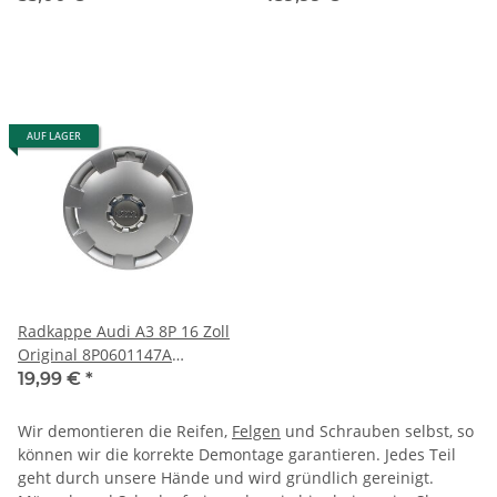
Baujahr 2011
AUF LAGER
Radkappe Audi A3 8P 16 Zoll
Original 8P0601147A
Radzierblende 1 Stück b
19,99 €
*
Wir demontieren die Reifen,
Felgen
und Schrauben selbst, so
können wir die korrekte Demontage garantieren. Jedes Teil
geht durch unsere Hände und wird gründlich gereinigt.