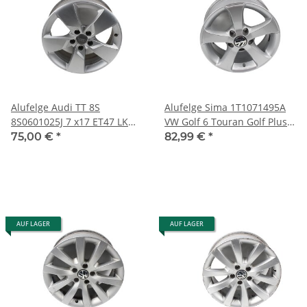
Alufelge Audi TT 8S
Alufelge Sima 1T1071495A
8S0601025J 7 x17 ET47 LK
VW Golf 6 Touran Golf Plus
5x112 Felge 1 Stück /D
6,5Jx15 ET50 LK 5x112 Ronal
75,00 €
*
82,99 €
*
c
AUF LAGER
AUF LAGER