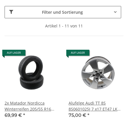
Filter und Sortierung
Artikel 1 - 11 von 11
AUF LAGER
AUF LAGER
2x Matador Nordicca
Alufelge Audi TT 8S
Winterreifen 205/55 R16
8S0601025J 7 x17 ET47 LK
91H Bj.2024 ca.6 mm Profil
5x112 Felge 1 Stück /A
69,99 €
*
75,00 €
*
Reifen