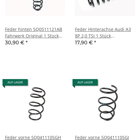
Feder hinten 5Q0511121AB
Feder Hinterachse Audi A3
Fahrwerk Original 1 Stück
8P 2,0 TSI 1 Stück
Hinterachse VW Golf 7 1,2
8P0511115R 78260 T712863
30,90 €
*
17,90 €
*
TSI
AUF LAGER
AUF LAGER
Feder vorne 5Q0411105GH
Feder vorne 5Q0411105GJ