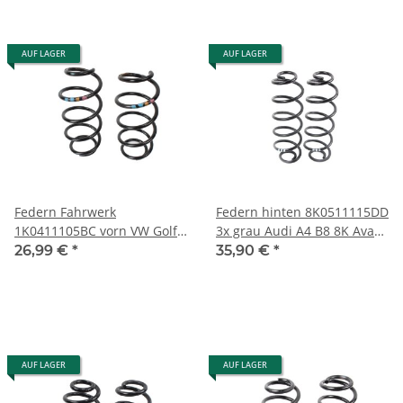
AUF LAGER
AUF LAGER
Federn Fahrwerk
Federn hinten 8K0511115DD
1K0411105BC vorn VW Golf
3x grau Audi A4 B8 8K Avant
6 Cabrio-Variant 5M Plus 1,4
2,0 TFSI Hinterachse
26,99 €
*
35,90 €
*
TSI-2,0TDI
AUF LAGER
AUF LAGER