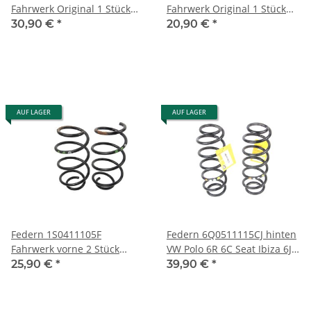
Fahrwerk Original 1 Stück
Fahrwerk Original 1 Stück
Vordersachse VW Golf 7 1,2
Vordersachse VW Golf 7 1,5
30,90 €
*
20,90 €
*
TSI
TSI
AUF LAGER
AUF LAGER
Federn 1S0411105F
Federn 6Q0511115CJ hinten
Fahrwerk vorne 2 Stück
VW Polo 6R 6C Seat Ibiza 6J
Skoda Citigo Seat MII VW UP
1,4 TSI org. VW 2 Stück
25,90 €
*
39,90 €
*
1,0 Ltr.