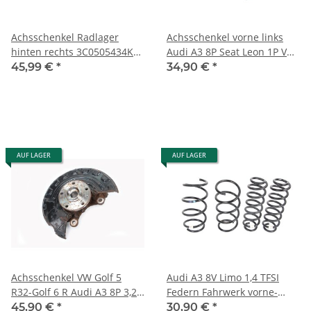
Achsschenkel Radlager
Achsschenkel vorne links
hinten rechts 3C0505434K
Audi A3 8P Seat Leon 1P VW
VW Passat 3C B7 Eos 1F
Golf 5-6 Skoda 2,0 TFSI
45,99 €
*
34,90 €
*
Scirocco
AUF LAGER
AUF LAGER
Achsschenkel VW Golf 5
Audi A3 8V Limo 1,4 TFSI
R32-Golf 6 R Audi A3 8P 3,2
Federn Fahrwerk vorne-
Radlagergehäuse vorne
hinten
45,90 €
*
30,90 €
*