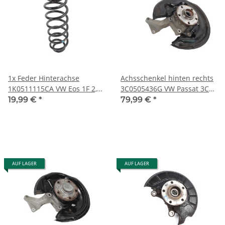
1x Feder Hinterachse
Achsschenkel hinten rechts
1K0511115CA VW Eos 1F 2,0
3C0505436G VW Passat 3C
TFSI hinten links-rechts 1x
R36 4motion Radlager
19,99 €
*
79,99 €
*
blau-1x orange
Beifahrerseite
AUF LAGER
AUF LAGER