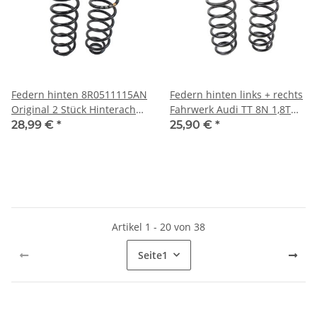
Federn hinten 8R0511115AN
Federn hinten links + rechts
Original 2 Stück Hinterachse
Fahrwerk Audi TT 8N 1,8T
Audi Q5 8R 2,0 TFSI
Frontantrieb 8N0511115J
28,99 €
*
25,90 €
*
Fahrwerk
Artikel 1 - 20 von 38
Seite
1