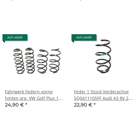
rechts
5Q0411105FB/5Q0511115FH
AUF LAGER
AUF LAGER
Fahrwerk Federn vorne
Feder 1 Stück Vorderachse
hinten org. VW Golf Plus 1,2
5Q0411105FF Audi A3 8V 2,0
TSI 1K0411105AP-
TDI Sportback 2xblau - 1x
24,90 €
*
22,90 €
*
1K0511115BF
weiß