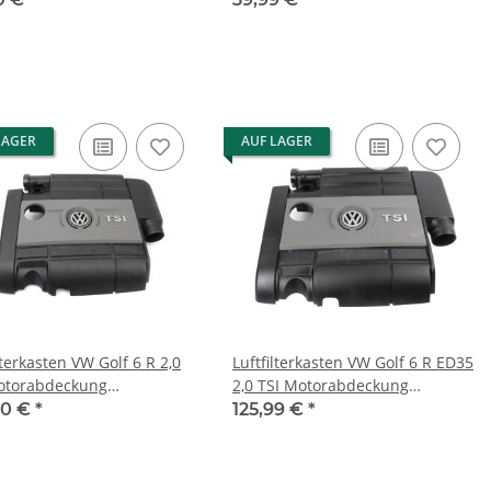
LAGER
AUF LAGER
lterkasten VW Golf 6 R 2,0
Luftfilterkasten VW Golf 6 R ED35
otorabdeckung
2,0 TSI Motorabdeckung
eidung 06F133837AP
Verkleidung 06F133837AP
90 €
*
125,99 €
*