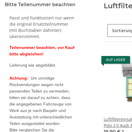
Luftfilt
Bitte Teilenummer beachten
Passt und Funktioniert nur wenn
die original Ersatzteilnummer
(mit Buchstaben dahinter)
Sortierun
übereinstimmt.
Teilenummer beachten, vor Kauf
bitte abgleichen!
AUF LAGER
Lieferung wie abgebildet.
Achtung:
Um unnötige
Rücksendungen wegen nicht
passenden Teilen zu vermeiden,
bitten wir darauf zu achten, dass
die angegebenen Fahrzeuge von
Werk aus je nach Baujahr und
Ausstattung mit unterschiedlichen
Luftfilterein
Teilen ausgestattet wurden.
Polo 2,0 Audi 
Bitte vergleichen Sie die
Seat original 
19,90 €
*