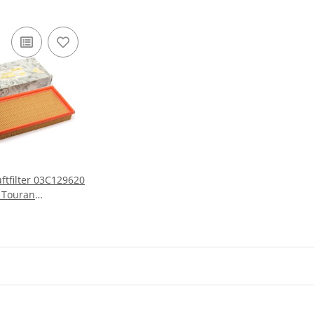
ftfilter 03C129620
N Touran
BAG, BLP