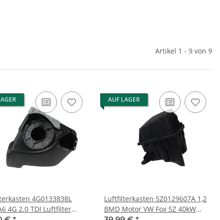
Artikel 1 - 9 von 9
LAGER
AUF LAGER
ilterkasten 4G0133838L
Luftfilterkasten 5Z0129607A 1,2
6 4G 2.0 TDI Luftfilter
BMD Motor VW Fox 5Z 40kW
n Ansaug
Luftfiltergehäuse
0 €
*
39,99 €
*