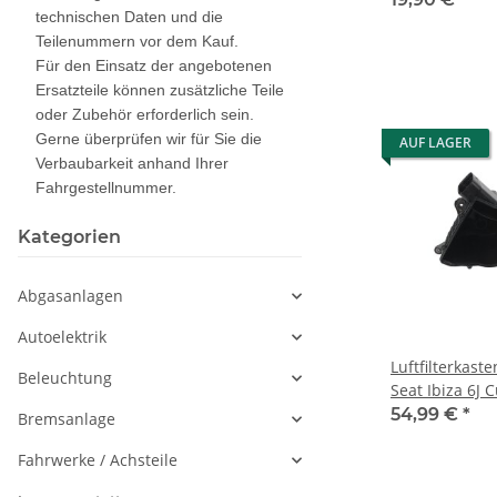
technischen Daten und die
Teilenummern vor dem Kauf.
Für den Einsatz der angebotenen
Ersatzteile können zusätzliche Teile
oder Zubehör erforderlich sein.
Gerne überprüfen wir für Sie die
AUF LAGER
Verbaubarkeit anhand Ihrer
Fahrgestellnummer.
Kategorien
Abgasanlagen
Autoelektrik
Luftfilterkas
Beleuchtung
Seat Ibiza 6J 
GTI 1,4 TSI CA
54,99 €
*
Bremsanlage
Fahrwerke / Achsteile