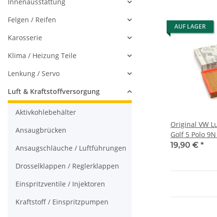
Innenausstattung
Felgen / Reifen
AUF LAGER
Karosserie
Klima / Heizung Teile
Lenkung / Servo
Luft & Kraftstoffversorgung
Aktivkohlebehälter
Original VW Lu
Ansaugbrücken
Golf 5 Polo 9
1.4FSI/1.6FSI 
19,90 €
*
Ansaugschläuche / Luftführungen
Drosselklappen / Reglerklappen
Einspritzventile / Injektoren
Kraftstoff / Einspritzpumpen