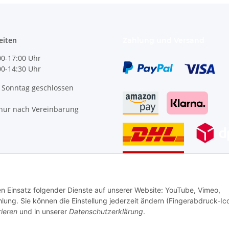
eiten
Zahlung und Versand
0-17:00 Uhr
:00-14:30 Uhr
 Sonntag geschlossen
nur nach Vereinbarung
den Einsatz folgender Dienste auf unserer Website: YouTube, Vimeo,
Vertrag widerrufen
g. Sie können die Einstellung jederzeit ändern (Fingerabdruck-Ic
rieren
und in unserer
Datenschutzerklärung
.