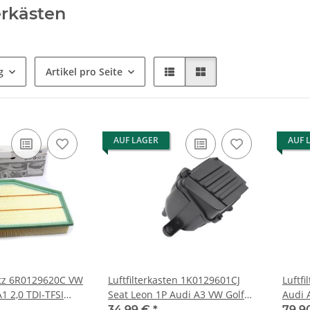
erkästen
g
Artikel pro Seite
AUF LAGER
AUF 
satz 6R0129620C VW
Luftfilterkasten 1K0129601CJ
Luftf
A1 2,0 TDI-TFSI
Seat Leon 1P Audi A3 VW Golf
Audi A
VW
Plus Golf 6 1.4 TFSI Benzin
Kaste
34,99 €
*
79,9