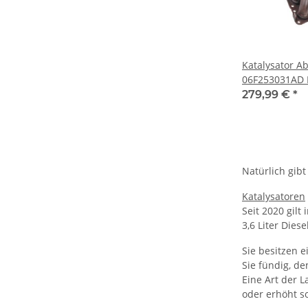
Katalysator 
06F253031AD K
BVY Audi A3 8
279,99 €
*
Natürlich gib
Katalysatoren
Seit 2020 gil
3,6 Liter Diese
Sie besitzen 
Sie fündig, d
Eine Art der 
oder erhöht s