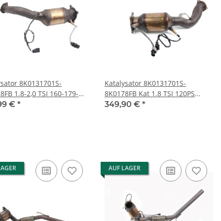
ysator 8K0131701S-
Katalysator 8K0131701S-
8FB 1.8-2,0 TSI 160-179-
8K0178FB Kat 1.8 TSI 120PS
 Audi A4 8K A5 8T 8F Q5
160PS Audi A4 8K A5 8T 8F
99 €
*
349,90 €
*
LAGER
AUF LAGER