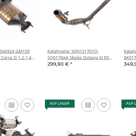
55566924 GM150
Katalysator 5Q0131701Q-
Katal
 Corsa D 1.2-1,4
5Q0178AA Skoda Octavia III RS
8K017
onde
5E 2,0 TSI 162kW KAT
211PS
299,90 €
*
349,
8R
AUF LAGER
AUF 