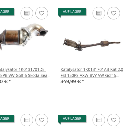
LAGER
AUF LAGER
atalysator 1K0131701DE-
Katalysator 1K0131701AB Kat 2,0
8PB VW Golf 6 Skoda Seat
FSI 150PS AXW-BVY VW Golf 5
1.4 TSI 90kw CAXA
Eos 1F Audi A3 8P Hosenrohr
90 €
*
349,99 €
*
LAGER
AUF LAGER