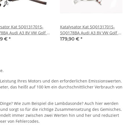
ysator Kat 5Q0131701S-
Katalysator Kat 5Q0131701S-
8BA Audi A3 8V VW Golf 7
5Q0178BA Audi A3 8V VW Golf 7
eon 5F 1,2-1,4Ltr
Seat Leon 5F 1,2-1,4Ltr
99 €
*
179,90 €
*
e.
Leistung Ihres Motors und den erforderlichen Emissionswerten.
eter, das heißt auf 100 km ein durchschnittlicher Verbrauch von
en Dinge? Wie zum Beispiel die Lambdasonde? Auch hier werden
s und sorgt so für die richtige Zusammensetzung des Gemisches.
endelt immer zwischen zwei Werten hin und her und reduziert
öser von Fehlercodes.