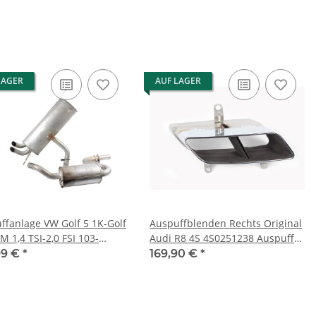
Seat Skoda
LAGER
AUF LAGER
ffanlage VW Golf 5 1K-Golf
Auspuffblenden Rechts Original
M 1,4 TSI-2,0 FSI 103-
Audi R8 4S 4S0251238 Auspuff
 ab Kat BMY Motor
Blende chromglanz
99 €
*
169,90 €
*