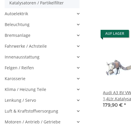
Katalysatoren / Partikelfilter
Autoelektrik
Beleuchtung
AUF LAGER
Bremsanlage
Fahrwerke / Achsteile
Innenausstattung
Felgen / Reifen
Karosserie
Klima / Heizung Teile
Audi A3 8V VW 
1,4Ltr.Katalys
Lenkung / Servo
5Q0131701S, 
179,90 €
*
Luft & Kraftstoffversorgung
Motoren / Antrieb / Getriebe