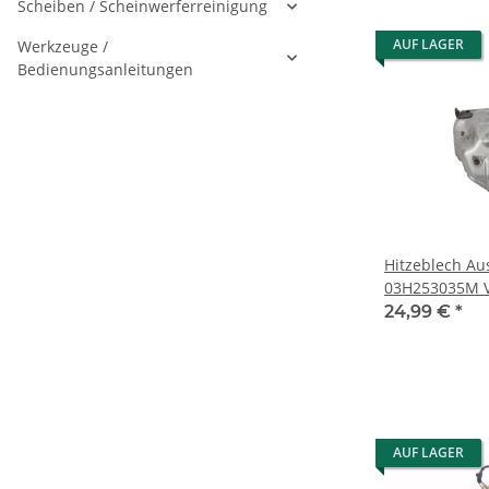
Scheiben / Scheinwerferreinigung
AUF LAGER
Werkzeuge /
Bedienungsanleitungen
Hitzeblech A
03H253035M V
R36 3,6 Ltr. 
24,99 €
*
Motor
AUF LAGER