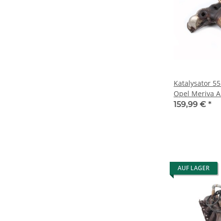
Katalysator 
Opel Meriva A
Kat Lambdas
159,99 €
*
AUF LAGER