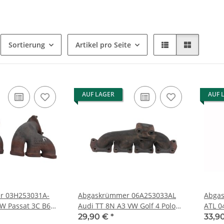
Sortierung
Artikel pro Seite
AUF LAGER
AUF 
r 03H253031A-
Abgaskrümmer 06A253033AL
Abgas
W Passat 3C B6
Audi TT 8N A3 VW Golf 4 Polo
ATL 0
ks + rechts
Seat Skoda 1,8T 180-190PS K03
Polo 
29,90 €
*
33,9