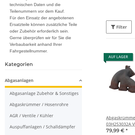
technischen Daten und die
Teilenummern vor dem Kauf.
Für den Einsatz der angebotenen
Ersatzteile können zusätzliche Teile
Filter
oder Zubehör erforderlich sein.
Gerne überprüfen wir für Sie die
Verbaubarkeit anhand Ihrer
Fahrgestellnummer.
AUF LAGER
Kategorien
Abgasanlagen
Abgasanlage Zubehör & Sonstiges
Abgaskrümmer / Hosenrohre
AGR / Ventile / Kühler
Abgaskrümme
03H253032A V
Auspuffanlagen / Schalldämpfer
R36 3,6Ltr. lin
79,99 €
*