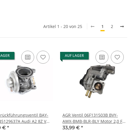
Artikel 1 - 20 von 25
1
2
LAGER
AUF LAGER
rückführungsventil BAY-
AGR Ventil 06F131503B BVY-
45129637A Audi A2 8Z VW
AWX-BMB-BLR-BLY Motor 2,0 FSI
1.4 TDI 55-66kW
VW Passat 3C Eos Audi A3 8P
0 €
*
33,99 €
*