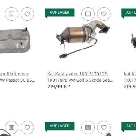
AUF LAGER
AUF 
uspuffkrümmer
Kat Katalysator 1K0131701DE-
Kat K
W Passat 3C B6
1K0178PB VW Golf 6 Skoda Seat
1K017
Abschirmblech BWS
Audi 1.4 TSI 90kw CAXA
Audi 
219,99 €
*
219,
AUF LAGER
AUF 