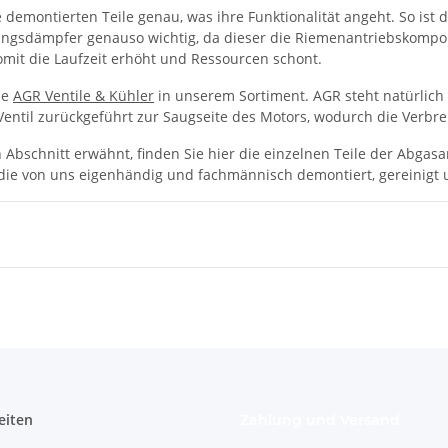
 demontierten Teile genau, was ihre Funktionalität angeht. So ist 
gsdämpfer genauso wichtig, da dieser die Riemenantriebskompo
omit die Laufzeit erhöht und Ressourcen schont.
ie
AGR Ventile & Kühler
in unserem Sortiment. AGR steht natürlich 
Ventil zurückgeführt zur Saugseite des Motors, wodurch die Verb
 Abschnitt erwähnt, finden Sie hier die einzelnen Teile der Abgas
die von uns eigenhändig und fachmännisch demontiert, gereinigt 
eiten
Zahlung und Versand