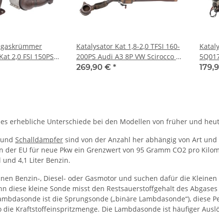
Abgaskrümmer
Katalysator Kat 1,8-2,0 TFSI 160-
Katal
at 2,0 FSI 150PS
200PS Audi A3 8P VW Scirocco 3-
5Q017
P VW Eos Golf 5
Eos 1K0131690CQ-1K0131701AN
Seat L
269,90 €
*
179,
t es erhebliche Unterschiede bei den Modellen von früher und heut
und
Schalldämpfer
sind von der Anzahl her abhängig von Art und 
t in der EU für neue Pkw ein Grenzwert von 95 Gramm CO2 pro Kilom
l und 4,1 Liter Benzin.
einen Benzin-, Diesel- oder Gasmotor und suchen dafür die Klein
enn diese kleine Sonde misst den Restsauerstoffgehalt des Abgase
Lambdasonde ist die Sprungsonde („binäre Lambdasonde“), diese P
o die Kraftstoffeinspritzmenge. Die Lambdasonde ist häufiger Ausl