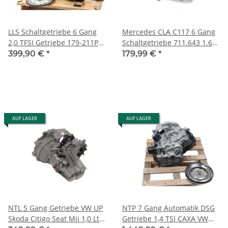
LLS Schaltgetriebe 6 Gang
Mercedes CLA C117 6 Gang
2,0 TFSI Getriebe 179-211PS
Schaltgetriebe 711.643 1.6
Audi A4 8K A5 8T 8F 179TKM
Ltr. Benzin 156PS 58Tkm.
399,90 €
*
179,99 €
*
AUF LAGER
AUF LAGER
NTL 5 Gang Getriebe VW UP
NTP 7 Gang Automatik DSG
Skoda Citigo Seat Mii 1,0 Ltr.
Getriebe 1,4 TSI CAXA VW