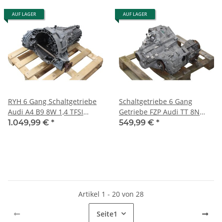
AUF LAGER
AUF LAGER
RYH 6 Gang Schaltgetriebe
Schaltgetriebe 6 Gang
Audi A4 B9 8W 1,4 TFSI
Getriebe FZP Audi TT 8N
110kW-150PS 85Tkm
quattro 1,8 Turbo
1.049,99 €
*
549,99 €
*
Getriebe
150.000km
Artikel 1 - 20 von 28
Seite
1