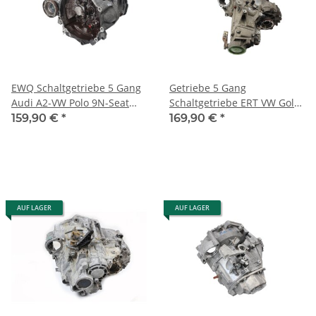
EWQ Schaltgetriebe 5 Gang
Getriebe 5 Gang
Audi A2-VW Polo 9N-Seat
Schaltgetriebe ERT VW Golf
Arosa 1,4 TDI 195 Tkm
4 1J 1.6 16V Seat Skoda
159,90 €
*
169,90 €
*
*Mängel*
*Mängel*
AUF LAGER
AUF LAGER