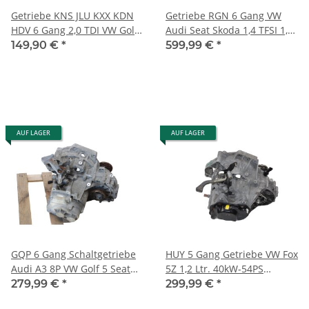
Getriebe KNS JLU KXX KDN
Getriebe RGN 6 Gang VW
HDV 6 Gang 2,0 TDI VW Golf
Audi Seat Skoda 1,4 TFSI 1,2
5 Seat Leon 1P Skoda Audi
TSi REK MYF PRL RKC
149,90 €
*
599,99 €
*
92.000km
AUF LAGER
AUF LAGER
GQP 6 Gang Schaltgetriebe
HUY 5 Gang Getriebe VW Fox
Audi A3 8P VW Golf 5 Seat
5Z 1,2 Ltr. 40kW-54PS
Leon 98Tkm JXR-JCN-GLB
151.000km Schaltgetriebe
279,99 €
*
299,99 €
*