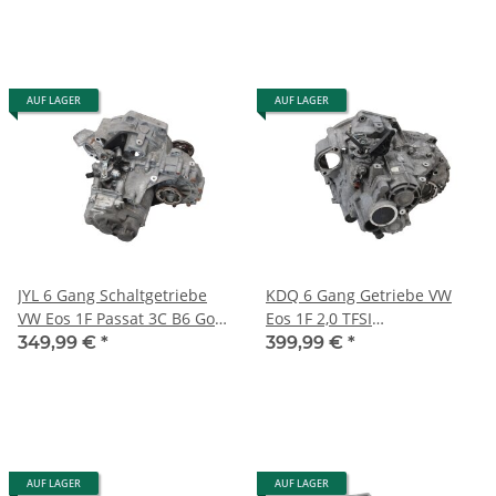
AUF LAGER
AUF LAGER
JYL 6 Gang Schaltgetriebe
KDQ 6 Gang Getriebe VW
VW Eos 1F Passat 3C B6 Golf
Eos 1F 2,0 TFSI
5 Seat Leon 131Tkm
Schaltgetriebe 137 Tkm Audi
349,99 €
*
399,99 €
*
Getriebe
Seat Skoda
AUF LAGER
AUF LAGER