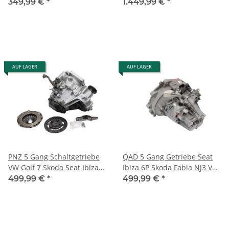
55kW-75PS 145.000km
Golf Plus Seat Skoda Audi
349,99 €
*
1.449,99 €
*
47tkm
AUF LAGER
AUF LAGER
PNZ 5 Gang Schaltgetriebe
QAD 5 Gang Getriebe Seat
VW Golf 7 Skoda Seat Ibiza
Ibiza 6P Skoda Fabia NJ3 VW
6J 1,2 TSI 63-66-77-81 kW
Polo 6C 1,0 Ltr. 55KW
499,99 €
*
499,99 €
*
Getriebe