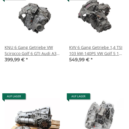
KNU 6 Gang Getriebe VW
KVV 6 Gang Getriebe 1,4 TSI
Scirocco Golf 6 GTI Audi A3
103 kW-140PS VW Golf 5 1K
8P 2,0 TFSI Schaltgetriebe
164.000km Schaltgetriebe
399,99 €
*
549,99 €
*
AUF LAGER
AUF LAGER