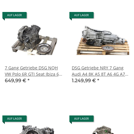
AUF LAGER
AUF LAGER
7 Gang Getriebe DSG NQH
DSG Getriebe NRY 7 Gang
VW Polo 6R GTI Seat Ibiza 6J
Audi A4 8K A5 8T A6 4G A7
Cupra 1,4 TSI 132KW-180PS
quattro 3,0 TDI 245PS 193
649,99 €
*
1.249,99 €
*
164.000km DQ200
TKM
*beschädigt*
AUF LAGER
AUF LAGER