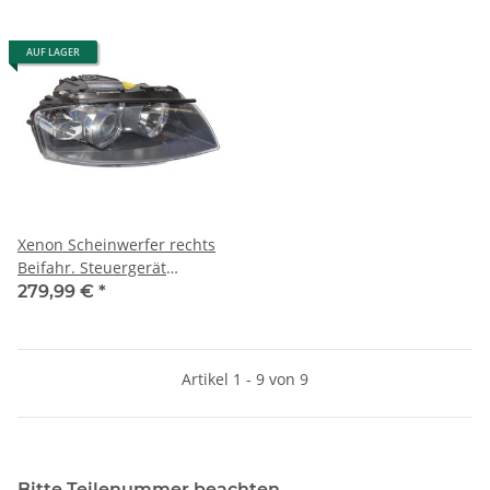
AUF LAGER
Xenon Scheinwerfer rechts
Beifahr. Steuergerät
8P0941004D Audi A3/S3 8P
279,99 €
*
original
Artikel 1 - 9 von 9
Bitte Teilenummer beachten