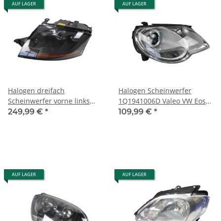
AUF LAGER
AUF LAGER
Halogen dreifach
Halogen Scheinwerfer
Scheinwerfer vorne links
1Q1941006D Valeo VW Eos
8N0941003BE Audi TT 8N
1F rechts Beifahrerseite
249,99 €
*
109,99 €
*
original
AUF LAGER
AUF LAGER