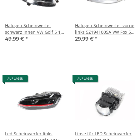
Halogen Scheinwerfer
Halogen Scheinwerfer vorne
schwarz Innen VW Golf 5 1K
links 5Z1941005A VW Fox 5Z
GT rechts 1K6941006T
Fahrerseite LWR
49,99 €
*
29,99 €
*
Beifahrerseite
AUF LAGER
AUF LAGER
Led Scheinwerfer links
Linse für LED Scheinwerfer