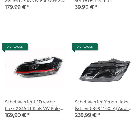
2G1941773A VW Polo AW 2G
vorne rechts mit
GTI Fahrerseite Valeo
Steuergerät VW Polo AW
179,99 €
*
39,90 €
*
2G1941774A
AUF LAGER
AUF LAGER
Scheinwerfer LED vorne
Scheinwerfer Xenon links
links 2G1941035K VW Polo
Fahrer 8R0941003AJ Audi Q5
AW GTI Kratzer- Halter
8R Kurvenlicht 8R0941029AJ
169,90 €
*
239,99 €
*
gebrochen