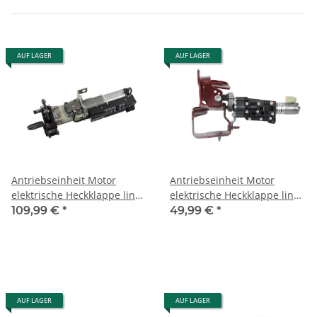
AUF LAGER
AUF LAGER
Antriebseinheit Motor
Antriebseinheit Motor
elektrische Heckklappe links
elektrische Heckklappe links
3C9827383F VW Passat 3C
8W9827851A Audi A4 B9
109,99 €
*
49,99 €
*
B6
Avant Fahrerseite
AUF LAGER
AUF LAGER