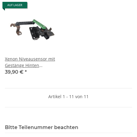
AUF LAGER
Xenon Niveausensor mit
Gestänge Hinten
5Q0512521J-5Q0907503
39,90 €
*
Skoda VW Audi Seat
Artikel 1 - 11 von 11
Bitte Teilenummer beachten