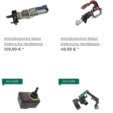
Antriebseinheit Motor
Antriebseinheit Motor
elektrische Heckklappe
elektrische Heckklappe
rechts 3C9827384F VW
rechts 8W9827852A Audi A4
109,99 €
*
49,99 €
*
Passat 3C B6
B9 Avant Beifahrerseite
AUF LAGER
AUF LAGER