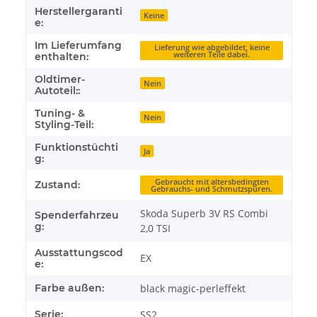
Herstellergaranti
Keine
e:
Im Lieferumfang
Lieferung wie abgebildet, keine
weiteren Teile dabei.
enthalten:
Oldtimer-
Nein
Autoteil::
Tuning- &
Nein
Styling-Teil:
Funktionstüchti
Ja
g:
Gebraucht mit altersbedingten
Zustand:
Gebrauchs- und Schmutzspuren.
Skoda Superb 3V RS Combi
Spenderfahrzeu
g:
2,0 TSI
Ausstattungscod
EX
e:
Farbe außen:
black magic-perleffekt
Serie:
SS2