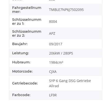
Fahrgestellnum
TMBLE7NP6J7502095
mer:
Schlüsselnumm
8004
er zu 1:
Schlüsselnumm
APZ
er zu 2:
Baujahr:
09/2017
Leistung:
206kW / 280PS
Hubraum:
1984cm³
Motorcode:
CJXA
SYP 6 Gang DSG Getriebe
Getriebecode:
Allrad
Farbcode:
LF9R