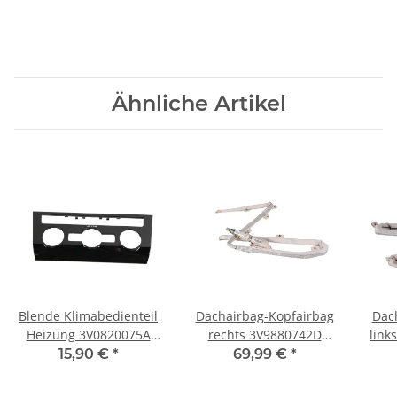
Ähnliche Artikel
Blende Klimabedienteil
Dachairbag-Kopfairbag
Dac
Heizung 3V0820075A
rechts 3V9880742D
link
Skoda Superb 3V
Skoda Superb 3V Combi
S
15,90 €
*
69,99 €
*
schwarz-glänzend
Beifahrerseite