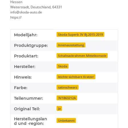
Hessen
Weiterstadt, Deutschland, 64331
info@skoda-auto.de
https://
Produkteigenschaft
Wert
Modelljahr:
Skoda Superb 3V Bj.2015-2019
Produktgruppe:
Innenausstattung
Produktart:
Schaltsackrahmen Mittelkonsole
Hersteller:
Skoda
Hinweis:
leichte sichtbare Kratzer
Farbe:
satinschwarz
Teilenummer:
3V1863212A
Original Teil:
Ja
Herstellungslan
Unbekannt
d und -region: