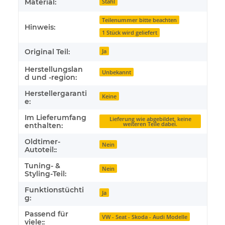
Material:
Stahl
Teilenummer bitte beachten
Hinweis:
1 Stück wird geliefert
Original Teil:
Ja
Herstellungslan
Unbekannt
d und -region:
Herstellergaranti
Keine
e:
Im Lieferumfang
Lieferung wie abgebildet, keine
weiteren Teile dabei.
enthalten:
Oldtimer-
Nein
Autoteil::
Tuning- &
Nein
Styling-Teil:
Funktionstüchti
Ja
g:
Passend für
VW - Seat - Skoda - Audi Modelle
viele::