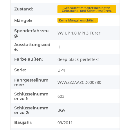
Gebraucht mit altersbedingten
Zustand:
Gebrauchs- und Schmutzspuren.
Mängel::
Keine Mängel ersichtlich.
Spenderfahrzeu
VW UP 1,0 MPI 3 Türer
g:
Ausstattungscod
JI
e:
Farbe außen:
deep black-perleffekt
Serie:
UP4
Fahrgestellnum
WVWZZZAAZCD000780
mer:
Schlüsselnumm
603
er zu 1:
Schlüsselnumm
BGV
er zu 2:
Baujahr:
09/2011