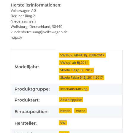
Herstellerinformationen:
Volkswagen AG
Berliner Ring 2
Niedersachsen
Wolfsburg, Deutschland, 38440
kundenbetreuung@volkswagen.de
https://
Produkteigenschaft
Wert
VW Polo 6R-6C Bj. 2008-2017
VW up! ab Bj.2011
Modelljahr:
Skoda Citigo Bj. 2012
Skoda Fabia 5J Bj.2014-2017
Produktgruppe:
Innenausstattung
Produktart:
Abschleppöse
hinten
vorne
Einbauposition:
Hersteller:
VW