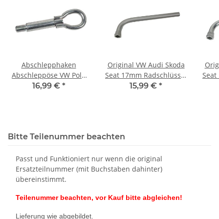
Abschlepphaken
Original VW Audi Skoda
Orig
Abschleppöse VW Polo
Seat 17mm Radschlüssel
Seat
6R Up Seat Mii Skoda
Steckschlüssel
16,99 €
*
15,99 €
*
Citigo Fabia 6K0803615C
4D0012219A
Bitte Teilenummer beachten
Passt und Funktioniert nur wenn die original
Ersatzteilnummer (mit Buchstaben dahinter)
übereinstimmt.
Teilenummer beachten, vor Kauf bitte abgleichen!
Lieferung wie abgebildet.