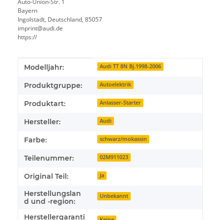
Auto-Union-Str. 1
Bayern
Ingolstadt, Deutschland, 85057
imprint@audi.de
https://
Produkteigenschaft
Wert
Modelljahr:
Audi TT 8N Bj.1998-2006
Produktgruppe:
Autoelektrik
Produktart:
Anlasser-Starter
Hersteller:
Audi
Farbe:
schwarz/mokassin
Teilenummer:
02M911023
Original Teil:
Ja
Herstellungslan
Unbekannt
d und -region:
Herstellergaranti
Keine