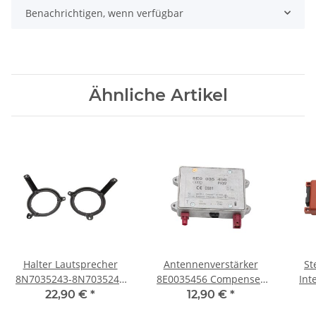
Benachrichtigen, wenn verfügbar
Ähnliche Artikel
Halter Lautsprecher
Antennenverstärker
St
8N7035243-8N7035244
8E0035456 Compenser
Int
Audi TT 8N Roadster
VW Audi A3 A4 A6 4F A8
A
22,90 €
*
12,90 €
*
links+rechts hinten
TT