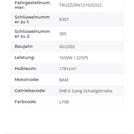
Fahrgestellnum
TRUZZZ8N121026322
mer:
Schlüsselnumm
8307
er zu 1:
Schlüsselnumm
305
er zu 2:
Baujahr:
06/2002
Leistung:
165kW / 225PS
Hubraum:
1781cm³
Motorcode:
BAM
Getriebecode:
FHB 6 Gang Schaltgetriebe
Farbcode:
LY9B