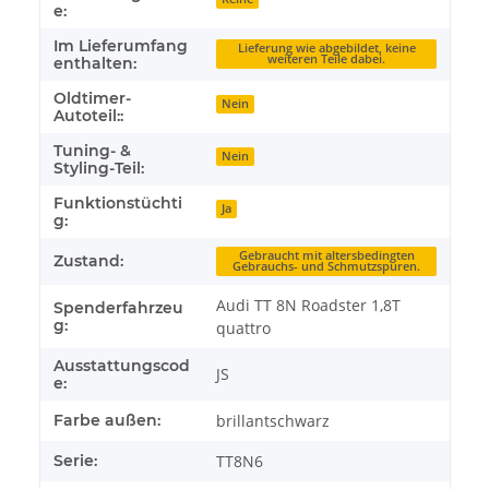
e:
Im Lieferumfang
Lieferung wie abgebildet, keine
weiteren Teile dabei.
enthalten:
Oldtimer-
Nein
Autoteil::
Tuning- &
Nein
Styling-Teil:
Funktionstüchti
Ja
g:
Gebraucht mit altersbedingten
Zustand:
Gebrauchs- und Schmutzspuren.
Audi TT 8N Roadster 1,8T
Spenderfahrzeu
g:
quattro
Ausstattungscod
JS
e:
Farbe außen:
brillantschwarz
Serie:
TT8N6