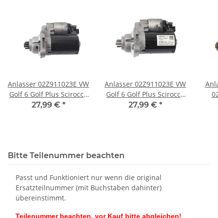
Anlasser 02Z911023E VW
Anlasser 02Z911023E VW
Anl
Golf 6 Golf Plus Scirocco
Golf 6 Golf Plus Scirocco
0
1,4 TSI Schaltgetriebe
1,4 TSI Schaltgetriebe
Sup
27,99 €
*
27,99 €
*
Bosch
Bosch
1
Bitte Teilenummer beachten
Passt und Funktioniert nur wenn die original
Ersatzteilnummer (mit Buchstaben dahinter)
übereinstimmt.
Teilenummer beachten, vor Kauf bitte abgleichen!