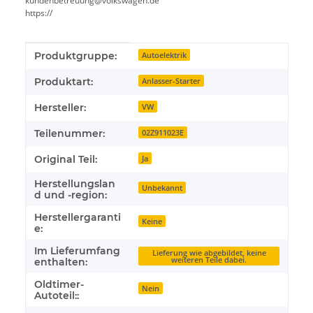
kundenbetreuung@volkswagen.de
https://
Produkteigenschaft
Wert
Produktgruppe:
Autoelektrik
Produktart:
Anlasser-Starter
Hersteller:
VW
Teilenummer:
02Z911023E
Original Teil:
Ja
Herstellungslan
Unbekannt
d und -region:
Herstellergaranti
Keine
e:
Im Lieferumfang
Lieferung wie abgebildet, keine
weiteren Teile dabei.
enthalten:
Oldtimer-
Nein
Autoteil::