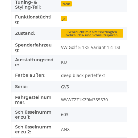
Tuning- &
Nein
Styling-Teil:
Funktionstüchti
Ja
g:
Gebraucht mit altersbedingten
Zustand:
Gebrauchs- und Schmutzspuren.
Spenderfahrzeu
VW Golf 5 1K5 Variant 1,4 TSI
g:
Ausstattungscod
KU
e:
Farbe außen:
deep black-perleffekt
Serie:
GV5
Fahrgestellnum
WVWZZZ1KZ9M355570
mer:
Schlüsselnumm
603
er zu 1:
Schlüsselnumm
ANX
er zu 2: