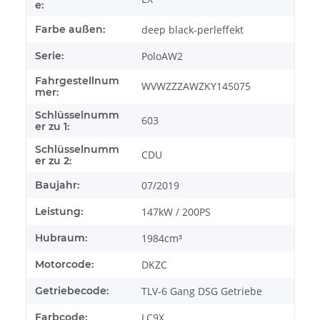
e:
Farbe außen:
deep black-perleffekt
Serie:
PoloAW2
Fahrgestellnum
WVWZZZAWZKY145075
mer:
Schlüsselnumm
603
er zu 1:
Schlüsselnumm
CDU
er zu 2:
Baujahr:
07/2019
Leistung:
147kW / 200PS
Hubraum:
1984cm³
Motorcode:
DKZC
Getriebecode:
TLV-6 Gang DSG Getriebe
Farbcode:
LC9X