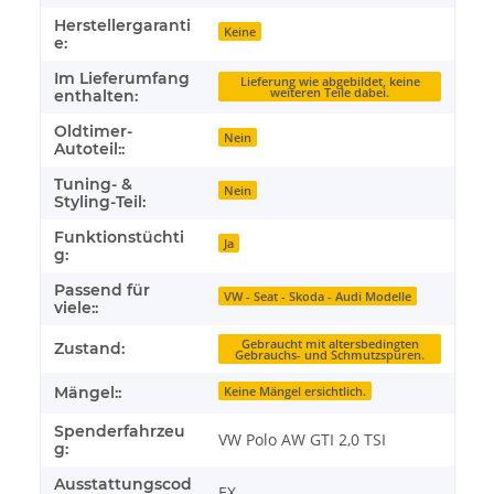
Herstellergaranti
Keine
e:
Im Lieferumfang
Lieferung wie abgebildet, keine
weiteren Teile dabei.
enthalten:
Oldtimer-
Nein
Autoteil::
Tuning- &
Nein
Styling-Teil:
Funktionstüchti
Ja
g:
Passend für
VW - Seat - Skoda - Audi Modelle
viele::
Gebraucht mit altersbedingten
Zustand:
Gebrauchs- und Schmutzspuren.
Mängel::
Keine Mängel ersichtlich.
Spenderfahrzeu
VW Polo AW GTI 2,0 TSI
g:
Ausstattungscod
EX