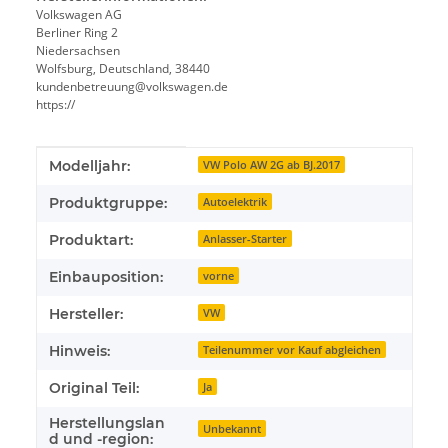
Volkswagen AG
Berliner Ring 2
Niedersachsen
Wolfsburg, Deutschland, 38440
kundenbetreuung@volkswagen.de
https://
Produkteigenschaft
Wert
Modelljahr:
VW Polo AW 2G ab BJ.2017
Produktgruppe:
Autoelektrik
Produktart:
Anlasser-Starter
Einbauposition:
vorne
Hersteller:
VW
Hinweis:
Teilenummer vor Kauf abgleichen
Original Teil:
Ja
Herstellungslan
Unbekannt
d und -region: