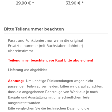
Tiguan Golf 7 T-Roc Audi
AW Golf 7 Crafter Seat
147
29,90 €
*
33,90 €
*
Skoda Audi
P
Bitte Teilenummer beachten
Passt und Funktioniert nur wenn die original
Ersatzteilnummer (mit Buchstaben dahinter)
übereinstimmt.
Teilenummer beachten, vor Kauf bitte abgleichen!
Lieferung wie abgebildet.
Achtung:
Um unnötige Rücksendungen wegen nicht
passenden Teilen zu vermeiden, bitten wir darauf zu achten,
dass die angegebenen Fahrzeuge von Werk aus je nach
Baujahr und Ausstattung mit unterschiedlichen Teilen
ausgestattet wurden.
Bitte vergleichen Sie die technischen Daten und die