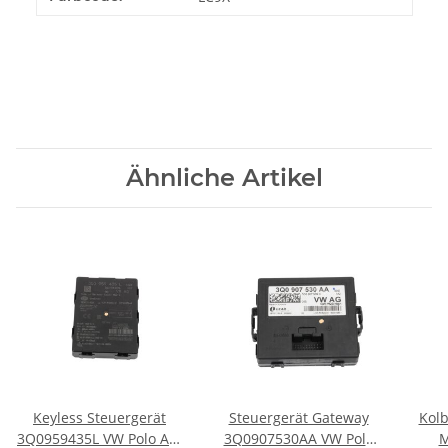
Ähnliche Artikel
Keyless Steuergerät
Steuergerät Gateway
Kolb
3Q0959435L VW Polo AW
3Q0907530AA VW Polo
M