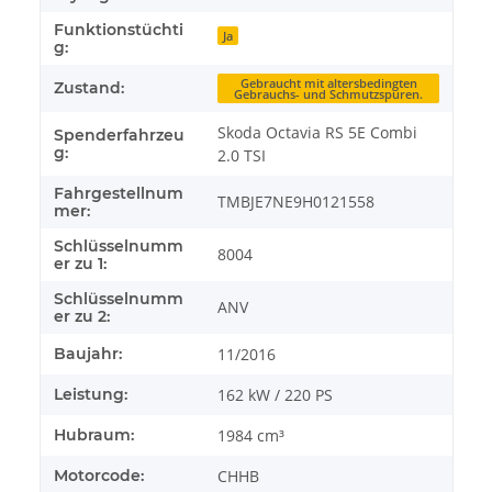
Funktionstüchti
Ja
g:
Gebraucht mit altersbedingten
Zustand:
Gebrauchs- und Schmutzspuren.
Skoda Octavia RS 5E Combi
Spenderfahrzeu
g:
2.0 TSI
Fahrgestellnum
TMBJE7NE9H0121558
mer:
Schlüsselnumm
8004
er zu 1:
Schlüsselnumm
ANV
er zu 2:
Baujahr:
11/2016
Leistung:
162 kW / 220 PS
Hubraum:
1984 cm³
Motorcode:
CHHB