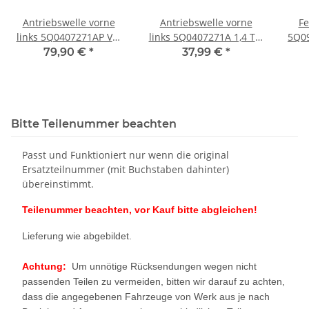
Antriebswelle vorne
Antriebswelle vorne
Fe
links 5Q0407271AP VW
links 5Q0407271A 1,4 TSI
5Q09
Golf 7 5G GTI Skoda
Audi A3 8V VW Golf 7 5G
Sko
79,90 €
*
37,99 €
*
Octavia RS 2,0 TSI
Skoda Octavia
Bitte Teilenummer beachten
Passt und Funktioniert nur wenn die original
Ersatzteilnummer (mit Buchstaben dahinter)
übereinstimmt.
Teilenummer beachten, vor Kauf bitte abgleichen!
Lieferung wie abgebildet.
Achtung:
Um unnötige Rücksendungen wegen nicht
passenden Teilen zu vermeiden, bitten wir darauf zu achten,
dass die angegebenen Fahrzeuge von Werk aus je nach