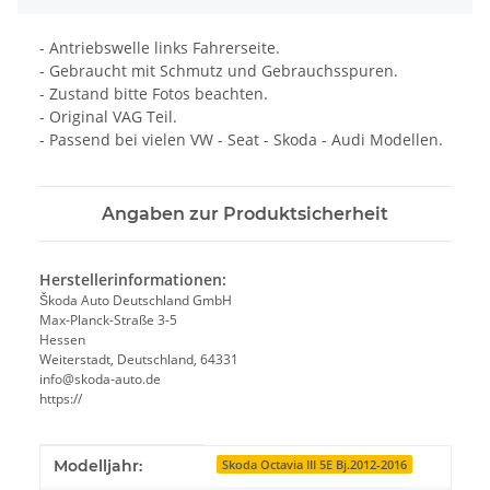
- Antriebswelle links Fahrerseite.
- Gebraucht mit Schmutz und Gebrauchsspuren.
- Zustand bitte Fotos beachten.
- Original VAG Teil.
- Passend bei vielen VW - Seat - Skoda - Audi Modellen.
Angaben zur Produktsicherheit
Herstellerinformationen:
Škoda Auto Deutschland GmbH
Max-Planck-Straße 3-5
Hessen
Weiterstadt, Deutschland, 64331
info@skoda-auto.de
https://
Produkteigenschaft
Wert
Modelljahr:
Skoda Octavia III 5E Bj.2012-2016