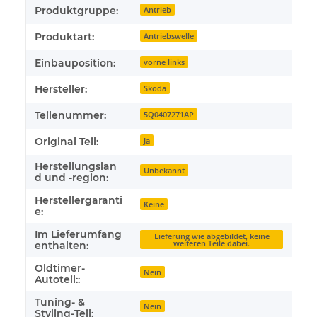
Produktgruppe:
Antrieb
Produktart:
Antriebswelle
Einbauposition:
vorne links
Hersteller:
Skoda
Teilenummer:
5Q0407271AP
Original Teil:
Ja
Herstellungslan
Unbekannt
d und -region:
Herstellergaranti
Keine
e:
Im Lieferumfang
Lieferung wie abgebildet, keine
weiteren Teile dabei.
enthalten:
Oldtimer-
Nein
Autoteil::
Tuning- &
Nein
Styling-Teil: