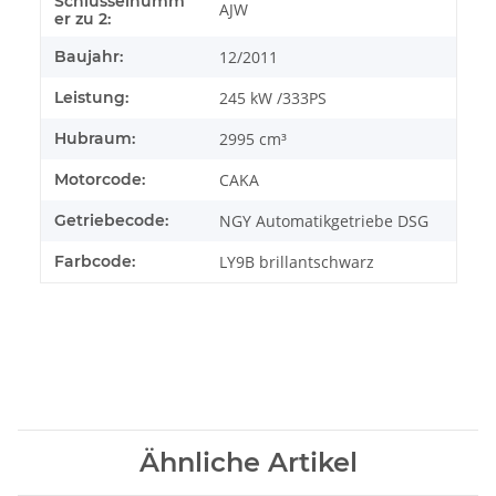
Schlüsselnumm
AJW
er zu 2:
Baujahr:
12/2011
Leistung:
245 kW /333PS
Hubraum:
2995 cm³
Motorcode:
CAKA
Getriebecode:
NGY Automatikgetriebe DSG
Farbcode:
LY9B brillantschwarz
Ähnliche Artikel