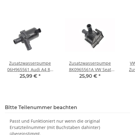
Zusatzwasserpumpe
Zusatzwasserpumpe
VW
06H965561 Audi A4 8K
8K0965561A VW Seat
Zu
Q5 8R 2,0 TFSI
Skoda Audi A4 8K Zusatz
25,99 €
*
25,90 €
*
Kühlmittelpumpe Seat
Kühlmittelpumpe
Wa
Skoda VW
Bitte Teilenummer beachten
Passt und Funktioniert nur wenn die original
Ersatzteilnummer (mit Buchstaben dahinter)
übereinstimmt.