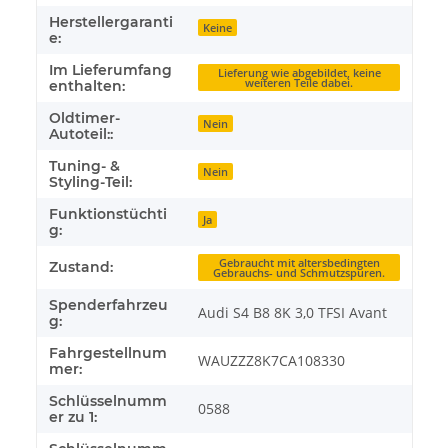
Herstellergaranti
Keine
e:
Im Lieferumfang
Lieferung wie abgebildet, keine
weiteren Teile dabei.
enthalten:
Oldtimer-
Nein
Autoteil::
Tuning- &
Nein
Styling-Teil:
Funktionstüchti
Ja
g:
Gebraucht mit altersbedingten
Zustand:
Gebrauchs- und Schmutzspuren.
Spenderfahrzeu
Audi S4 B8 8K 3,0 TFSI Avant
g:
Fahrgestellnum
WAUZZZ8K7CA108330
mer:
Schlüsselnumm
0588
er zu 1: