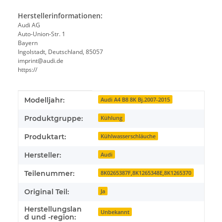
Herstellerinformationen:
Audi AG
Auto-Union-Str. 1
Bayern
Ingolstadt, Deutschland, 85057
imprint@audi.de
https://
Produkteigenschaft
Wert
Modelljahr:
Audi A4 B8 8K Bj.2007-2015
Produktgruppe:
Kühlung
Produktart:
Kühlwasserschläuche
Hersteller:
Audi
Teilenummer:
8K0265387F,8K1265348E,8K1265370
Original Teil:
Ja
Herstellungslan
Unbekannt
d und -region: