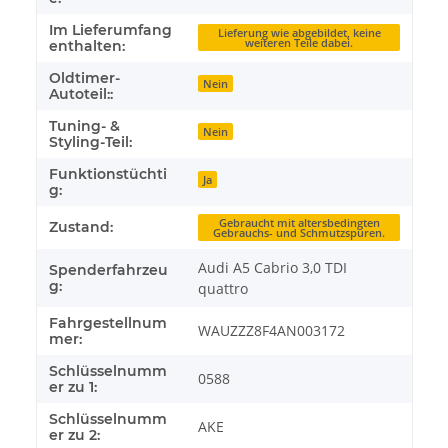
Im Lieferumfang
Lieferung wie abgebildet, keine
weiteren Teile dabei.
enthalten:
Oldtimer-
Nein
Autoteil::
Tuning- &
Nein
Styling-Teil:
Funktionstüchti
Ja
g:
Gebraucht mit altersbedingten
Zustand:
Gebrauchs- und Schmutzspuren.
Audi A5 Cabrio 3,0 TDI
Spenderfahrzeu
g:
quattro
Fahrgestellnum
WAUZZZ8F4AN003172
mer:
Schlüsselnumm
0588
er zu 1:
Schlüsselnumm
AKE
er zu 2: