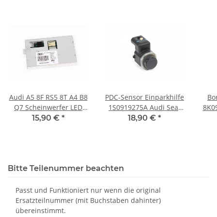
Audi A5 8F RS5 8T A4 B8
PDC-Sensor Einparkhilfe
Bo
Q7 Scheinwerfer LED
1S0919275A Audi Seat
8K0
Steuergerät Valeo
Skoda VW LZ9Y schwarz
8K A
15,90 €
*
18,90 €
*
89500248
vorne hinten Kratzer
Bitte Teilenummer beachten
Passt und Funktioniert nur wenn die original
Ersatzteilnummer (mit Buchstaben dahinter)
übereinstimmt.