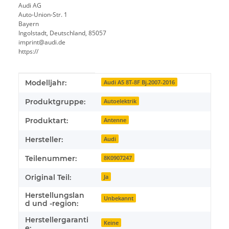
Audi AG
Auto-Union-Str. 1
Bayern
Ingolstadt, Deutschland, 85057
imprint@audi.de
https://
Produkteigenschaft
Wert
Modelljahr:
Audi A5 8T-8F Bj.2007-2016
Produktgruppe:
Autoelektrik
Produktart:
Antenne
Hersteller:
Audi
Teilenummer:
8K0907247
Original Teil:
Ja
Herstellungslan
Unbekannt
d und -region:
Herstellergaranti
Keine
e: