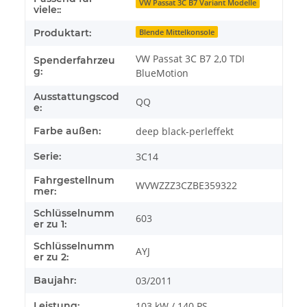
VW Passat 3C B7 Variant Modelle
viele::
Produktart:
Blende Mittelkonsole
VW Passat 3C B7 2,0 TDI
Spenderfahrzeu
g:
BlueMotion
Ausstattungscod
QQ
e:
Farbe außen:
deep black-perleffekt
Serie:
3C14
Fahrgestellnum
WVWZZZ3CZBE359322
mer:
Schlüsselnumm
603
er zu 1:
Schlüsselnumm
AYJ
er zu 2:
Baujahr:
03/2011
Leistung:
103 kW / 140 PS