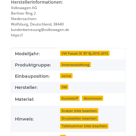
Herstellerinformationen:
Volkswagen AG
Berliner Ring 2
Niedersachsen
Wolfsburg, Deutschland, 38440
kundenbetreuung@volkswagen.de
https://
Produkteigenschaft
Wert
Modelljahr:
VW Passat 3C B7 Bj.2010-2015
Produktgruppe:
Innenausstattung
Einbauposition:
vorne
Hersteller:
VW
Kunststoff
Aluminium
Material:
Kratzer bitte beachten
Druckstellen beachten
Hinweis:
Teilenummer bitte beachten