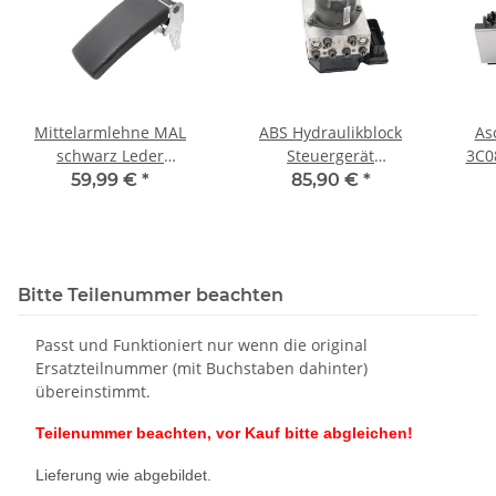
Mittelarmlehne MAL
ABS Hydraulikblock
As
schwarz Leder
Steuergerät
3C0
3C0864161A VW Passat
3AA614109N VW Passat
3
59,99 €
*
85,90 €
*
3C B6-B7 Ober-Unterteil
3C B7 Block
Bitte Teilenummer beachten
Passt und Funktioniert nur wenn die original
Ersatzteilnummer (mit Buchstaben dahinter)
übereinstimmt.
Teilenummer beachten, vor Kauf bitte abgleichen!
Lieferung wie abgebildet.