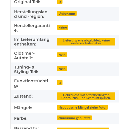
Original Teil:
Ja
Herstellungslan
Unbekannt
d und -region:
Herstellergaranti
Keine
e:
Im Lieferumfang
Lieferung wie abgebildet, keine
weiteren Teile dabei.
enthalten:
Oldtimer-
Nein
Autoteil::
Tuning- &
Nein
Styling-Teil:
Funktionstüchti
Ja
g:
Gebraucht mit altersbedingten
Zustand:
Gebrauchs- und Schmutzspuren.
Mängel::
Hat optische Mängel siehe Foto.
Farbe:
aluminium gebürstet
Passend für