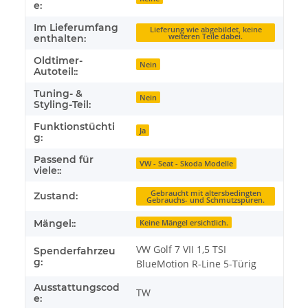
e:
Im Lieferumfang
Lieferung wie abgebildet, keine
weiteren Teile dabei.
enthalten:
Oldtimer-
Nein
Autoteil::
Tuning- &
Nein
Styling-Teil:
Funktionstüchti
Ja
g:
Passend für
VW - Seat - Skoda Modelle
viele::
Gebraucht mit altersbedingten
Zustand:
Gebrauchs- und Schmutzspuren.
Mängel::
Keine Mängel ersichtlich.
VW Golf 7 VII 1,5 TSI
Spenderfahrzeu
g:
BlueMotion R-Line 5-Türig
Ausstattungscod
TW
e: