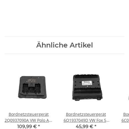
Ähnliche Artikel
Bordnetzsteuergerät
Bordnetzsteuergerät
Bo
2Q0937090A VW Polo AW
6Q1937049D VW Fox 5Z
6C0
T-Cross Seat Ibiza V
Polo 9N-9N3 Seat Ibiza
6J 
109,99 €
*
45,99 €
*