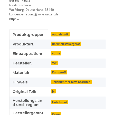
Berliner Ring 2
Niedersachsen
Wolfsburg, Deutschland, 38440
kundenbetreuung@volkswagen.de
https://
Produkteigenschaft
Wert
Produktgruppe:
Autoelektrik
Produktart:
Bordnetzsteuergerät
Einbauposition:
vorne
Hersteller:
VW
Material:
Kunststoff
Hinweis:
Teilenummer bitte beachten
Original Teil:
Ja
Herstellungslan
Unbekannt
d und -region:
Herstellergaranti
Keine