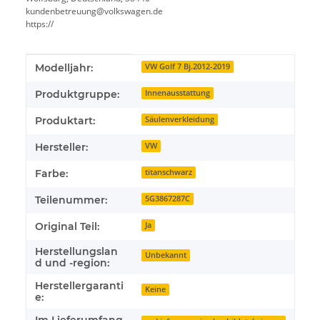
kundenbetreuung@volkswagen.de
https://
Produkteigenschaft
Wert
Modelljahr:
VW Golf 7 Bj.2012-2019
Produktgruppe:
Innenausstattung
Produktart:
Säulenverkleidung
Hersteller:
VW
Farbe:
titanschwarz
Teilenummer:
5G3867287C
Original Teil:
Ja
Herstellungslan
Unbekannt
d und -region:
Herstellergaranti
Keine
e:
Im Lieferumfang