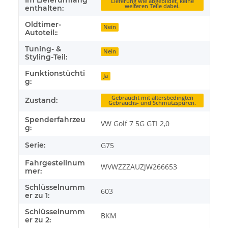
Lieferung wie abgebildet, keine
weiteren Teile dabei.
enthalten:
Oldtimer-
Nein
Autoteil::
Tuning- &
Nein
Styling-Teil:
Funktionstüchti
Ja
g:
Gebraucht mit altersbedingten
Zustand:
Gebrauchs- und Schmutzspuren.
Spenderfahrzeu
VW Golf 7 5G GTI 2,0
g:
Serie:
G75
Fahrgestellnum
WVWZZZAUZJW266653
mer:
Schlüsselnumm
603
er zu 1:
Schlüsselnumm
BKM
er zu 2: