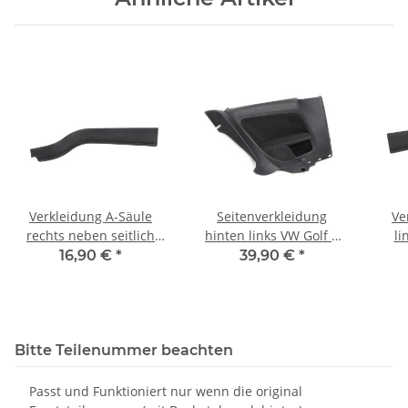
Verkleidung A-Säule
Seitenverkleidung
Ve
rechts neben seitlich
hinten links VW Golf 7
li
Armaturenbrett
5G GTI titanschwarz
16,90 €
*
39,90 €
*
5G0868224B VW Golf 7
Stoff 5G3867043DB
5G0
5G
Bitte Teilenummer beachten
Passt und Funktioniert nur wenn die original