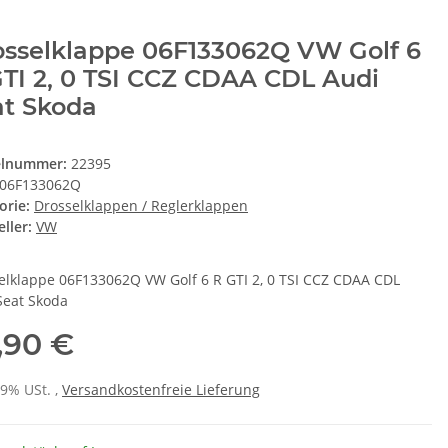
osselklappe 06F133062Q VW Golf 6
TI 2, 0 TSI CCZ CDAA CDL Audi
at Skoda
elnummer:
22395
06F133062Q
orie:
Drosselklappen / Reglerklappen
ller:
VW
elklappe 06F133062Q VW Golf 6 R GTI 2, 0 TSI CCZ CDAA CDL
Seat Skoda
,90 €
19% USt. ,
Versandkostenfreie Lieferung