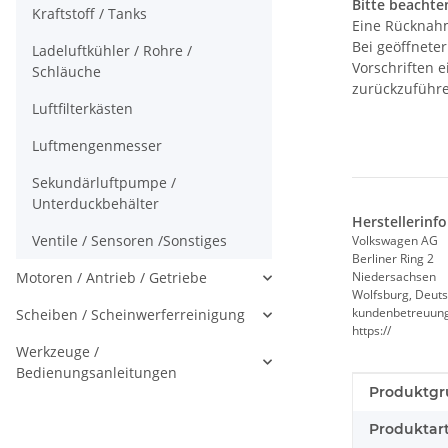
Bitte beachten
Kraftstoff / Tanks
Eine Rücknahm
Bei geöffnete
Ladeluftkühler / Rohre /
Vorschriften 
Schläuche
zurückzuführe
Luftfilterkästen
Luftmengenmesser
Sekundärluftpumpe /
Unterduckbehälter
Herstellerinf
Ventile / Sensoren /Sonstiges
Volkswagen AG
Berliner Ring 2
Motoren / Antrieb / Getriebe
Niedersachsen
Wolfsburg, Deuts
kundenbetreuun
Scheiben / Scheinwerferreinigung
https://
Werkzeuge /
Bedienungsanleitungen
Produkteig
Wert
Produktgr
Produktart