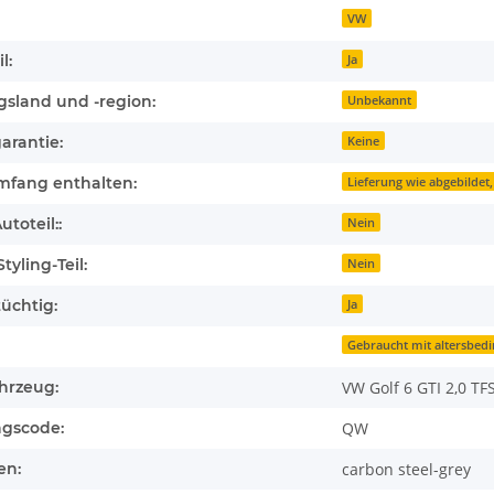
VW
l:
Ja
gsland und -region:
Unbekannt
arantie:
Keine
mfang enthalten:
Lieferung wie abgebildet,
toteil::
Nein
tyling-Teil:
Nein
üchtig:
Ja
Gebraucht mit altersbed
hrzeug:
VW Golf 6 GTI 2,0 TFS
ngscode:
QW
en:
carbon steel-grey