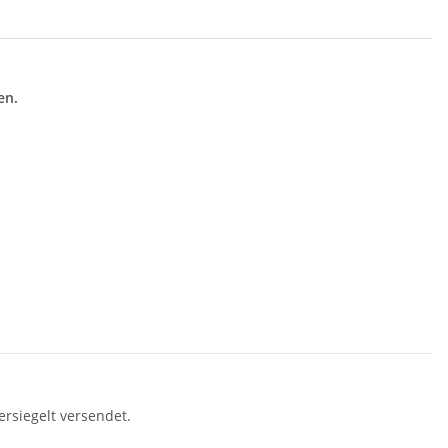
en.
rsiegelt versendet.