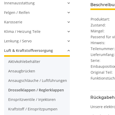
Innenausstattung
Beschreib
Felgen / Reifen
Produktart:
Karosserie
Zustand:
Mängel:
Klima / Heizung Teile
Passend für vi
Lenkung / Servo
Hinweis:
Teilenummer:
Luft & Kraftstoffversorgung
Lieferumfang:
Serie:
Aktivkohlebehälter
Einbaupositio
Ansaugbrücken
Original Teil:
Funktionstüch
Ansaugschläuche / Luftführungen
Drosselklappen / Reglerklappen
Rückgabeh
Einspritzventile / Injektoren
Unsere elektr
Kraftstoff / Einspritzpumpen