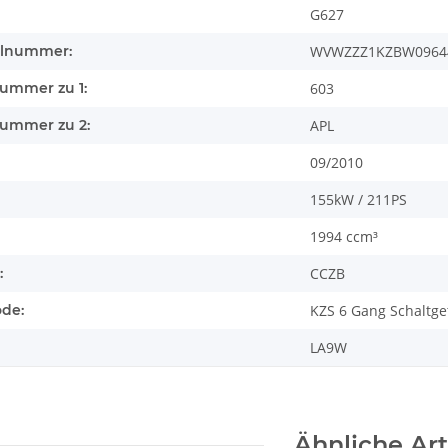
G627
llnummer:
WVWZZZ1KZBW0964
nummer zu 1:
603
nummer zu 2:
APL
09/2010
155kW / 211PS
1994 ccm³
:
CCZB
ode:
KZS 6 Gang Schaltge
LA9W
Ähnliche Art