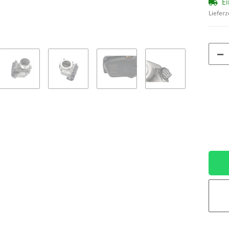
Ei
Lieferz