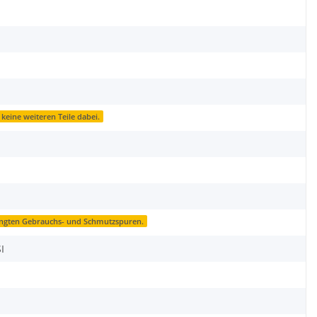
 keine weiteren Teile dabei.
ingten Gebrauchs- und Schmutzspuren.
I