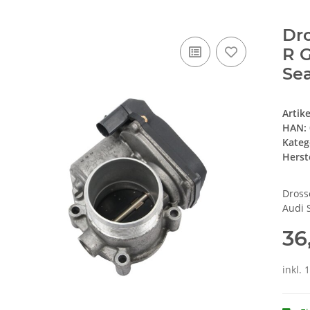
Dr
R G
Se
Artik
HAN:
Kateg
Herste
Dross
Audi 
36
inkl. 