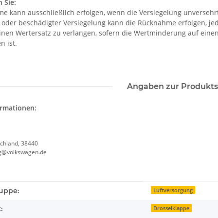
 Sie:
e kann ausschließlich erfolgen, wenn die Versiegelung unversehrt 
r oder beschädigter Versiegelung kann die Rücknahme erfolgen, je
einen Wertersatz zu verlangen, sofern die Wertminderung auf eine
n ist.
Angaben zur Produkts
ormationen:
chland, 38440
g@volkswagen.de
enschaft
uppe:
Luftversorgung
:
Drosselklappe