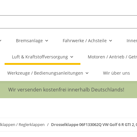
Bremsanlage
Fahrwerke / Achsteile
Inne
Luft & Kraftstoffversorgung
Motoren / Antrieb / Get
Werkzeuge / Bedienungsanleitungen
Wir über uns
Wir versenden kostenfrei innerhalb Deutschlands!
lklappen / Reglerklappen
Drosselklappe 06F133062Q VW Golf 6 R GTI 2,