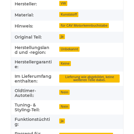
Hersteller:
VW
Material:
Kunststoff
Hinweis:
für CAV Motorkennbuchstabe
Original Teil:
Ja
Herstellungslan
Unbekannt
d und -region:
Herstellergaranti
Keine
e:
Im Lieferumfang
Lieferung wie abgebildet, keine
weiteren Teile dabei.
enthalten:
Oldtimer-
Nein
Autoteil::
Tuning- &
Nein
Styling-Teil:
Funktionstüchti
Ja
g:
Passend für