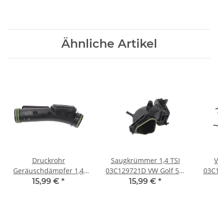
Ähnliche Artikel
Druckrohr
Saugkrümmer 1,4 TSI
V
Geräuschdämpfer 1,4
03C129721D VW Golf 5 6
03C
TSI 03C145674B VW Golf
Eos Touran 1T3 Polo 6R
1T3 
15,99 €
*
15,99 €
*
5 6 Eos Touran 1T3 Polo
GTI Scirocco
Sea
6R GTI Scirocco