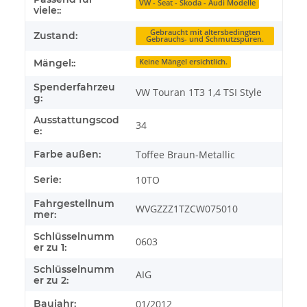
VW - Seat - Skoda - Audi Modelle
viele::
Gebraucht mit altersbedingten
Zustand:
Gebrauchs- und Schmutzspuren.
Mängel::
Keine Mängel ersichtlich.
Spenderfahrzeu
VW Touran 1T3 1,4 TSI Style
g:
Ausstattungscod
34
e:
Farbe außen:
Toffee Braun-Metallic
Serie:
10TO
Fahrgestellnum
WVGZZZ1TZCW075010
mer:
Schlüsselnumm
0603
er zu 1:
Schlüsselnumm
AIG
er zu 2:
Baujahr:
01/2012