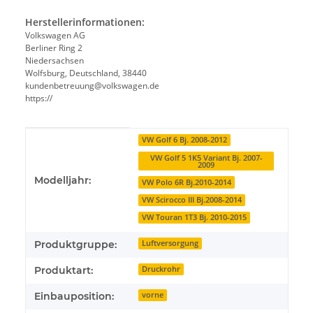
Herstellerinformationen:
Volkswagen AG
Berliner Ring 2
Niedersachsen
Wolfsburg, Deutschland, 38440
kundenbetreuung@volkswagen.de
https://
Produkteigenschaft
Wert
VW Golf 6 Bj. 2008-2012
VW Golf 5 1K5 Variant Bj. 2007-
2009
Modelljahr:
VW Polo 6R Bj.2010-2014
VW Scirocco III Bj.2008-2014
VW Touran 1T3 Bj. 2010-2015
Produktgruppe:
Luftversorgung
Produktart:
Druckrohr
Einbauposition:
vorne