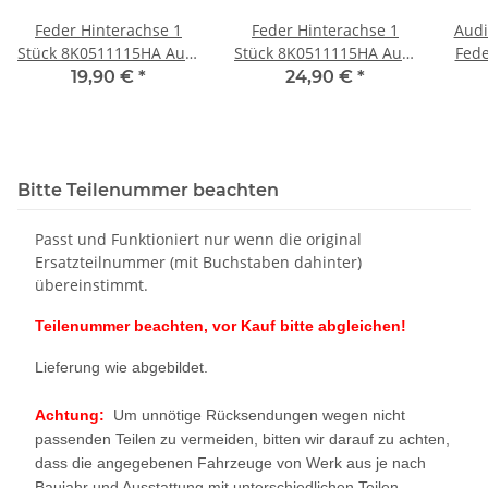
Feder Hinterachse 1
Feder Hinterachse 1
Audi
Stück 8K0511115HA Audi
Stück 8K0511115HA Audi
Fede
A4 B8 Avant 3.0 TDI
A4 B8 Avant 3.0 TDI
19,90 €
*
24,90 €
*
H
quattro Rost
quattro
5Q04
Bitte Teilenummer beachten
Passt und Funktioniert nur wenn die original
Ersatzteilnummer (mit Buchstaben dahinter)
übereinstimmt.
Teilenummer beachten, vor Kauf bitte abgleichen!
Lieferung wie abgebildet.
Achtung:
Um unnötige Rücksendungen wegen nicht
passenden Teilen zu vermeiden, bitten wir darauf zu achten,
dass die angegebenen Fahrzeuge von Werk aus je nach
Baujahr und Ausstattung mit unterschiedlichen Teilen