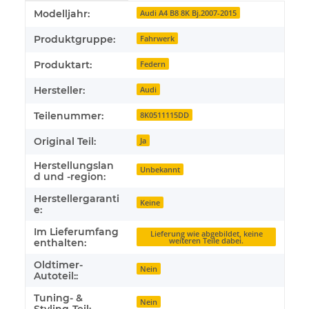
Produkteigenschaft
Wert
Modelljahr:
Audi A4 B8 8K Bj.2007-2015
Produktgruppe:
Fahrwerk
Produktart:
Federn
Hersteller:
Audi
Teilenummer:
8K0511115DD
Original Teil:
Ja
Herstellungslan
Unbekannt
d und -region:
Herstellergaranti
Keine
e:
Im Lieferumfang
Lieferung wie abgebildet, keine
weiteren Teile dabei.
enthalten:
Oldtimer-
Nein
Autoteil::
Tuning- &
Nein