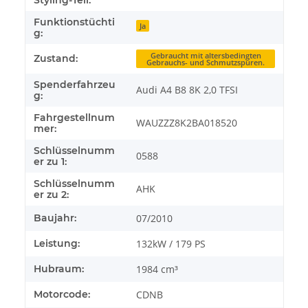
Styling-Teil:
Funktionstüchti
Ja
g:
Gebraucht mit altersbedingten
Zustand:
Gebrauchs- und Schmutzspuren.
Spenderfahrzeu
Audi A4 B8 8K 2,0 TFSI
g:
Fahrgestellnum
WAUZZZ8K2BA018520
mer:
Schlüsselnumm
0588
er zu 1:
Schlüsselnumm
AHK
er zu 2:
Baujahr:
07/2010
Leistung:
132kW / 179 PS
Hubraum:
1984 cm³
Motorcode:
CDNB