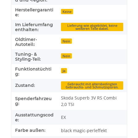
d und -region:
Herstellergaranti
Keine
e:
Im Lieferumfang
Lieferung wie abgebildet, keine
weiteren Teile dabei.
enthalten:
Oldtimer-
Nein
Autoteil::
Tuning- &
Nein
Styling-Teil:
Funktionstüchti
Ja
g:
Gebraucht mit altersbedingten
Zustand:
Gebrauchs- und Schmutzspuren.
Skoda Superb 3V RS Combi
Spenderfahrzeu
g:
2,0 TSI
Ausstattungscod
EX
e:
Farbe außen:
black magic-perleffekt