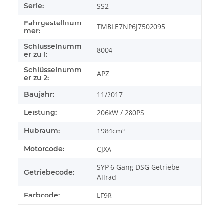
Serie:
SS2
Fahrgestellnum
TMBLE7NP6J7502095
mer:
Schlüsselnumm
8004
er zu 1:
Schlüsselnumm
APZ
er zu 2:
Baujahr:
11/2017
Leistung:
206kW / 280PS
Hubraum:
1984cm³
Motorcode:
CJXA
SYP 6 Gang DSG Getriebe
Getriebecode:
Allrad
Farbcode:
LF9R