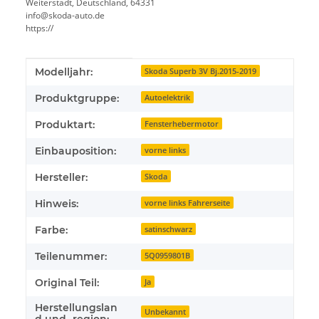
Weiterstadt, Deutschland, 64331
info@skoda-auto.de
https://
Produkteigenschaft
Wert
Modelljahr:
Skoda Superb 3V Bj.2015-2019
Produktgruppe:
Autoelektrik
Produktart:
Fensterhebermotor
Einbauposition:
vorne links
Hersteller:
Skoda
Hinweis:
vorne links Fahrerseite
Farbe:
satinschwarz
Teilenummer:
5Q0959801B
Original Teil:
Ja
Herstellungslan
Unbekannt