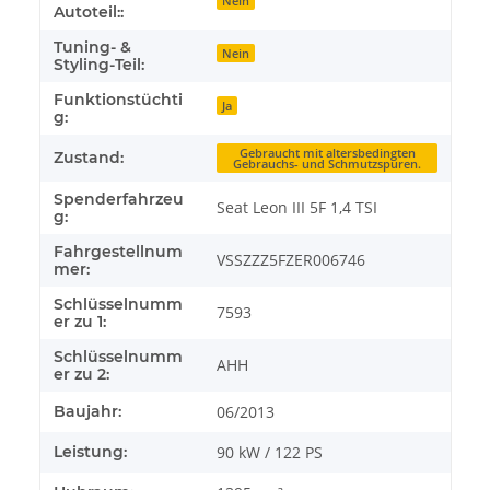
Nein
Autoteil::
Tuning- &
Nein
Styling-Teil:
Funktionstüchti
Ja
g:
Gebraucht mit altersbedingten
Zustand:
Gebrauchs- und Schmutzspuren.
Spenderfahrzeu
Seat Leon III 5F 1,4 TSI
g:
Fahrgestellnum
VSSZZZ5FZER006746
mer:
Schlüsselnumm
7593
er zu 1:
Schlüsselnumm
AHH
er zu 2:
Baujahr:
06/2013
Leistung:
90 kW / 122 PS