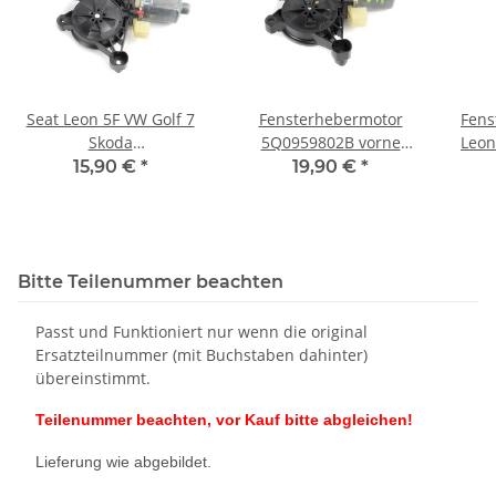
Seat Leon 5F VW Golf 7
Fensterhebermotor
Fens
Skoda
5Q0959802B vorne
Leon
Fensterhebermotor
rechts Skoda Octavia III
vo
15,90 €
*
19,90 €
*
vorne rechts Beifahrer
RS 5E VW Golf 7
5Q0959802B
Bitte Teilenummer beachten
Passt und Funktioniert nur wenn die original
Ersatzteilnummer (mit Buchstaben dahinter)
übereinstimmt.
Teilenummer beachten, vor Kauf bitte abgleichen!
Lieferung wie abgebildet.