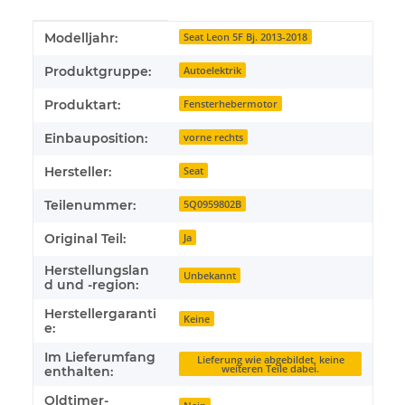
Produkteigenschaft
Wert
Modelljahr:
Seat Leon 5F Bj. 2013-2018
Produktgruppe:
Autoelektrik
Produktart:
Fensterhebermotor
Einbauposition:
vorne rechts
Hersteller:
Seat
Teilenummer:
5Q0959802B
Original Teil:
Ja
Herstellungslan
Unbekannt
d und -region:
Herstellergaranti
Keine
e:
Im Lieferumfang
Lieferung wie abgebildet, keine
weiteren Teile dabei.
enthalten:
Oldtimer-