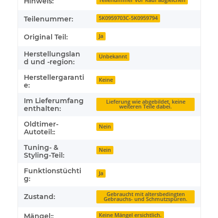
Hinweis:
Teilenummer vor Kauf abgleichen
Teilenummer:
5K0959703C-5K0959794
Original Teil:
Ja
Herstellungslan
Unbekannt
d und -region:
Herstellergaranti
Keine
e:
Im Lieferumfang
Lieferung wie abgebildet, keine
weiteren Teile dabei.
enthalten:
Oldtimer-
Nein
Autoteil::
Tuning- &
Nein
Styling-Teil:
Funktionstüchti
Ja
g:
Gebraucht mit altersbedingten
Zustand:
Gebrauchs- und Schmutzspuren.
Mängel::
Keine Mängel ersichtlich.