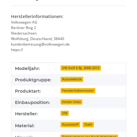
Herstellerinformationen:
Volkswagen AG
Berliner Ring 2
Niedersachsen
Wolfsburg, Deutschland, 38440
kundenbetreuung@volkswagen.de
https://
Produkteigenschaft
Wert
Modelljahr:
VW Golf 6 Bj. 2008-2012
Produktgruppe:
Autoelektrik
Produktart:
Fensterhebermotor
Einbauposition:
hinten links
Hersteller:
VW
Kunststoff
Stahl
Material: