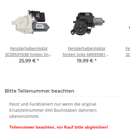
Fensterhebermotor
Fensterhebermotor
Fe
3C0959703B hinten links
hinten links 6R0959811G
3C
VW Golf 6 Variant
VW Polo 6R Motor Bosch
rech
25,99 €
*
19,99 €
*
Türsteuergerät
Steuergerät
Bitte Teilenummer beachten
Passt und Funktioniert nur wenn die original
Ersatzteilnummer (mit Buchstaben dahinter)
übereinstimmt.
Teilenummer beachten, vor Kauf bitte abgleichen!