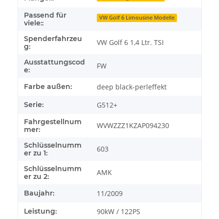
Passend für
VW Golf 6 Limousine Modelle
viele::
Spenderfahrzeu
VW Golf 6 1,4 Ltr. TSI
g:
Ausstattungscod
FW
e:
Farbe außen:
deep black-perleffekt
Serie:
G512+
Fahrgestellnum
WVWZZZ1KZAP094230
mer:
Schlüsselnumm
603
er zu 1:
Schlüsselnumm
AMK
er zu 2:
Baujahr:
11/2009
Leistung:
90kW / 122PS