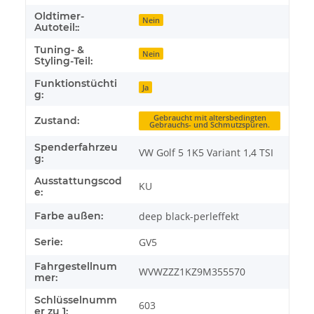
Oldtimer-
Nein
Autoteil::
Tuning- &
Nein
Styling-Teil:
Funktionstüchti
Ja
g:
Gebraucht mit altersbedingten
Zustand:
Gebrauchs- und Schmutzspuren.
Spenderfahrzeu
VW Golf 5 1K5 Variant 1,4 TSI
g:
Ausstattungscod
KU
e:
Farbe außen:
deep black-perleffekt
Serie:
GV5
Fahrgestellnum
WVWZZZ1KZ9M355570
mer:
Schlüsselnumm
603
er zu 1: