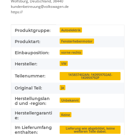
Wolfsburg, Deutschland, 38440
kundenbetreuung@volkswagen.de
https://
Produkteigenschaft
Wert
Produktgruppe:
Autoelektrik
Produktart:
Fensterhebermotor
Einbauposition:
vorne rechts
Hersteller:
VW
1K5837402AN-1K0959702AE-
Teilenummer:
1K0959792P
Original Teil:
Ja
Herstellungslan
Unbekannt
d und -region:
Herstellergaranti
Keine
e:
Im Lieferumfang
Lieferung wie abgebildet, keine
weiteren Teile dabei.
enthalten: