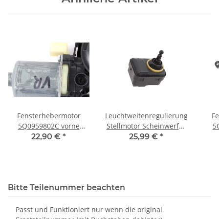
Fensterhebermotor
Leuchtweitenregulierung
Fe
5Q0959802C vorne
Stellmotor Scheinwerfer
5
rechts Skoda Octavia III
5Z0941295 VW Fox 5Z
rech
22,90 €
*
25,99 €
*
RS 5E VW Golf 7
Leuchtweitenverstellmotor
Bitte Teilenummer beachten
Passt und Funktioniert nur wenn die original