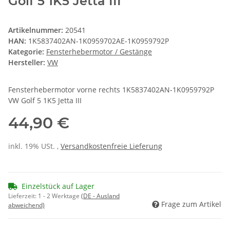
Golf 5 1K5 Jetta III
Artikelnummer:
20541
HAN:
1K5837402AN-1K0959702AE-1K0959792P
Kategorie:
Fensterhebermotor / Gestänge
Hersteller:
VW
Fensterhebermotor vorne rechts 1K5837402AN-1K0959792P
VW Golf 5 1K5 Jetta III
44,90 €
inkl. 19% USt. ,
Versandkostenfreie Lieferung
Einzelstück auf Lager
Lieferzeit:
1 - 2 Werktage
(DE - Ausland
Frage zum Artikel
abweichend)