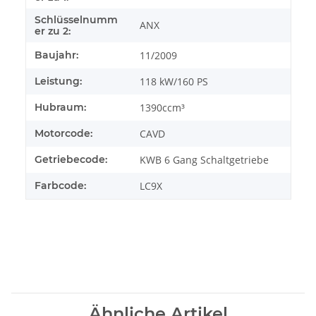
Schlüsselnumm
ANX
er zu 2:
Baujahr:
11/2009
Leistung:
118 kW/160 PS
Hubraum:
1390ccm³
Motorcode:
CAVD
Getriebecode:
KWB 6 Gang Schaltgetriebe
Farbcode:
LC9X
Ähnliche Artikel