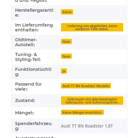
d und -region:
Herstellergaranti
Keine
e:
Im Lieferumfang
Lieferung wie abgebildet, keine
weiteren Teile dabei.
enthalten:
Oldtimer-
Nein
Autoteil::
Tuning- &
Nein
Styling-Teil:
Funktionstüchti
Ja
g:
Passend für
Audi TT 8N Roadster Modelle
viele::
Gebraucht mit altersbedingten
Zustand:
Gebrauchs- und Schmutzspuren.
Mängel::
Keine Mängel ersichtlich.
Spenderfahrzeu
Audi TT 8N Roadster 1,8T
g: