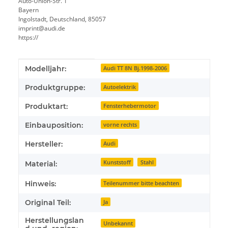
Auto-Union-Str. 1
Bayern
Ingolstadt, Deutschland, 85057
imprint@audi.de
https://
Produkteigenschaft
Wert
Modelljahr:
Audi TT 8N Bj.1998-2006
Produktgruppe:
Autoelektrik
Produktart:
Fensterhebermotor
Einbauposition:
vorne rechts
Hersteller:
Audi
Kunststoff
Stahl
Material:
Hinweis:
Teilenummer bitte beachten
Original Teil:
Ja
Herstellungslan
Unbekannt