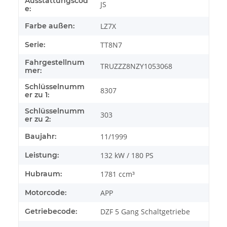
Ausstattungscod
JS
e:
Farbe außen:
LZ7X
Serie:
TT8N7
Fahrgestellnum
TRUZZZ8NZY1053068
mer:
Schlüsselnumm
8307
er zu 1:
Schlüsselnumm
303
er zu 2:
Baujahr:
11/1999
Leistung:
132 kW / 180 PS
Hubraum:
1781 ccm³
Motorcode:
APP
Getriebecode:
DZF 5 Gang Schaltgetriebe