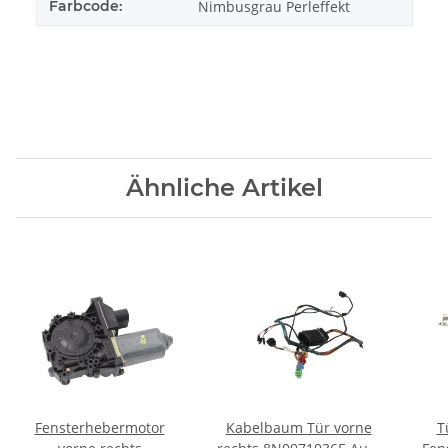
Farbcode:
Nimbusgrau Perleffekt
Ähnliche Artikel
Fensterhebermotor
Kabelbaum Tür vorne
T