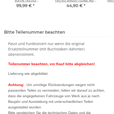
vorne rechts
rechts 8N0971036E Audi
Fen
8N7959802D Audi TT 8N
TT 8N elektrische
8N7
99,99 €
*
44,90 €
*
*Roadster*
Spiegel Fenster ZV
*Ro
Beifahrerseite
Bitte Teilenummer beachten
Passt und Funktioniert nur wenn die original
Ersatzteilnummer (mit Buchstaben dahinter)
übereinstimmt.
Teilenummer beachten, vor Kauf bitte abgleichen!
Lieferung wie abgebildet.
Achtung:
Um unnötige Rücksendungen wegen nicht
passenden Teilen zu vermeiden, bitten wir darauf zu achten,
dass die angegebenen Fahrzeuge von Werk aus je nach
Baujahr und Ausstattung mit unterschiedlichen Teilen
ausgestattet wurden.
Bitte vergleichen Sie die technischen Daten und die