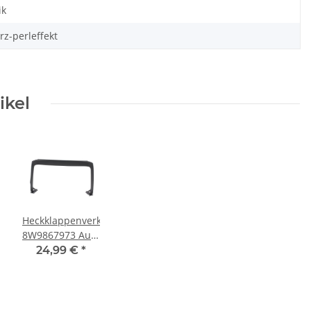
ik
z-perleffekt
ikel
Heckklappenverkleidung
8W9867973 Audi
A4 8W B9 Avant
24,99 €
*
Verkleidung
oben schwarz