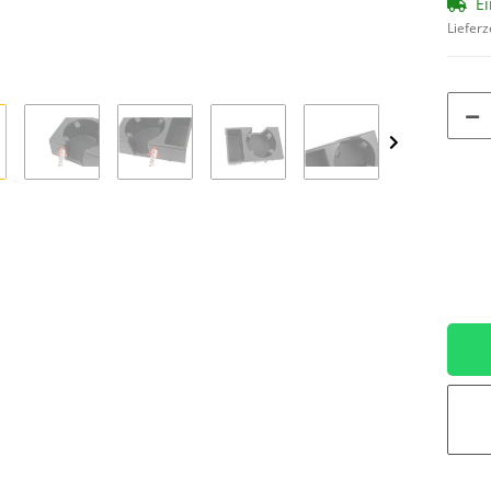
Ei
Lieferz