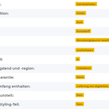
:
Getränkehalter
tion:
hinten
Audi
Kunststoff
Abnutzungsspuren beach
soul/schwarz
l:
Ja
gsland und -region:
Unbekannt
arantie:
Keine
mfang enthalten:
Lieferung wie abgebildet,
toteil::
Nein
tyling-Teil:
Nein