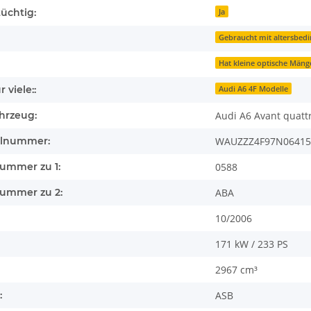
üchtig:
Ja
Gebraucht mit altersbed
Hat kleine optische Mänge
 viele::
Audi A6 4F Modelle
hrzeug:
Audi A6 Avant quattr
llnummer:
WAUZZZ4F97N06415
nummer zu 1:
0588
nummer zu 2:
ABA
10/2006
171 kW / 233 PS
2967 cm³
:
ASB