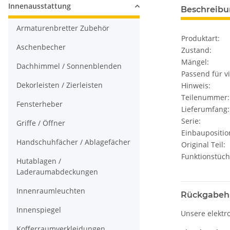
Innenausstattung
Beschreib
Armaturenbretter Zubehör
Produktart:
Aschenbecher
Zustand:
Mängel:
Dachhimmel / Sonnenblenden
Passend für vi
Dekorleisten / Zierleisten
Hinweis:
Teilenummer:
Fensterheber
Lieferumfang:
Serie:
Griffe / Öffner
Einbaupositio
Handschuhfächer / Ablagefächer
Original Teil:
Funktionstüch
Hutablagen /
Laderaumabdeckungen
Innenraumleuchten
Rückgabeh
Innenspiegel
Unsere elektr
Kofferraumverkleidungen