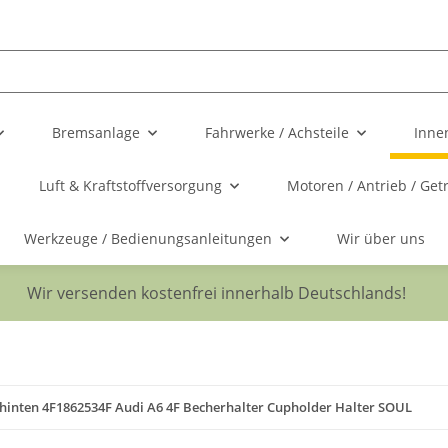
Bremsanlage
Fahrwerke / Achsteile
Inne
Luft & Kraftstoffversorgung
Motoren / Antrieb / Get
Werkzeuge / Bedienungsanleitungen
Wir über uns
Wir versenden kostenfrei innerhalb Deutschlands!
hinten 4F1862534F Audi A6 4F Becherhalter Cupholder Halter SOUL