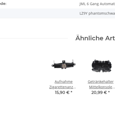
ode:
JML 6 Gang Automat
LZ9Y phantomschwar
Ähnliche Art
Aufnahme
Getränkehalter
Zigarettenanzünder
Mittelkonsole
hinten
soul 8R0862533
15,90 €
*
20,99 €
*
4F0863351E
Audi Q5 8R
Audi A6 4F
Cupholder
schwarz 12V
schwarz
Steckdose