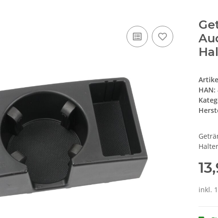
Get
Aud
Ha
Artik
HAN:
Kateg
Herste
Geträ
Halte
13
inkl. 