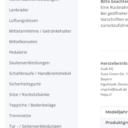
Bitte beachten
Eine Rücknahm
Lenkräder
Bei geöffnete
Vorschriften 
Lüftungsdüsen
zurückzuführe
Mittelarmlehne / Getränkehalter
Mittelkonsolen
Pedalerie
Säulenverkleidungen
Herstellerinf
Audi AG
Schaltknäufe / Handbremshebel
Auto-Union-Str. 1
Bayern
Sicherheitsgurte
Ingolstadt, Deut
imprint@audi.de
Sitze / Rücksitzbänke
https://
Teppiche / Bodenbeläge
Produkteig
Wert
Modelljahr
Trennnetze
Produktgr
Tür - / Seitenverkleidungen