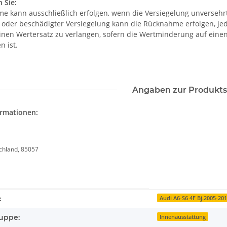
 Sie:
e kann ausschließlich erfolgen, wenn die Versiegelung unversehrt 
r oder beschädigter Versiegelung kann die Rücknahme erfolgen, je
einen Wertersatz zu verlangen, sofern die Wertminderung auf eine
n ist.
Angaben zur Produkts
ormationen:
schland, 85057
enschaft
:
Audi A6-S6 4F Bj.2005-20
uppe:
Innenausstattung