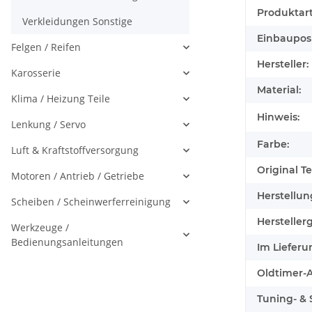
Produktart
Verkleidungen Sonstige
Einbauposi
Felgen / Reifen
Hersteller:
Karosserie
Material:
Klima / Heizung Teile
Hinweis:
Lenkung / Servo
Farbe:
Luft & Kraftstoffversorgung
Original Tei
Motoren / Antrieb / Getriebe
Herstellun
Scheiben / Scheinwerferreinigung
Herstellerg
Werkzeuge /
Bedienungsanleitungen
Im Lieferu
Oldtimer-Au
Tuning- & S