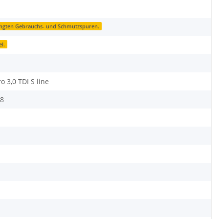
ingten Gebrauchs- und Schmutzspuren.
l.
o 3,0 TDI S line
8