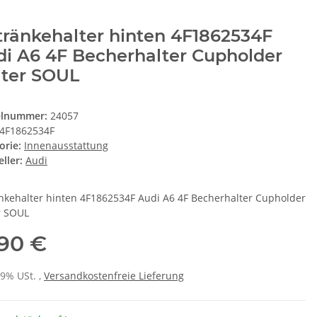
ränkehalter hinten 4F1862534F
i A6 4F Becherhalter Cupholder
lter SOUL
elnummer:
24057
4F1862534F
orie:
Innenausstattung
ller:
Audi
nkehalter hinten 4F1862534F Audi A6 4F Becherhalter Cupholder
r SOUL
,90 €
19% USt. ,
Versandkostenfreie Lieferung