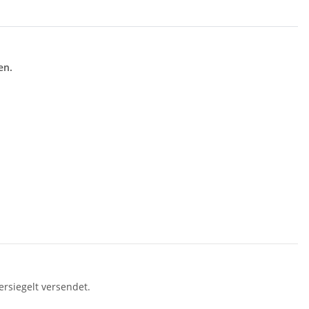
en.
rsiegelt versendet.