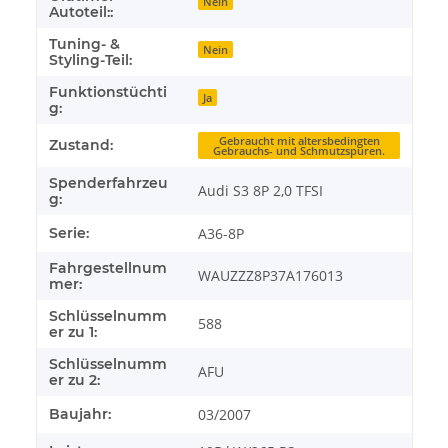
Nein
Autoteil::
Tuning- &
Nein
Styling-Teil:
Funktionstüchti
Ja
g:
Gebraucht mit altersbedingten
Zustand:
Gebrauchs- und Schmutzspuren.
Spenderfahrzeu
Audi S3 8P 2,0 TFSI
g:
Serie:
A36-8P
Fahrgestellnum
WAUZZZ8P37A176013
mer:
Schlüsselnumm
588
er zu 1:
Schlüsselnumm
AFU
er zu 2:
Baujahr:
03/2007