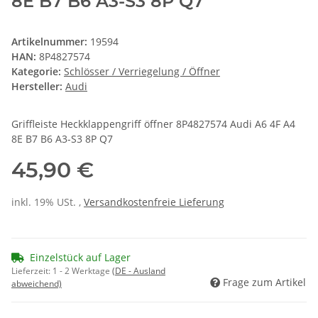
8E B7 B6 A3-S3 8P Q7
Artikelnummer:
19594
HAN:
8P4827574
Kategorie:
Schlösser / Verriegelung / Öffner
Hersteller:
Audi
Griffleiste Heckklappengriff öffner 8P4827574 Audi A6 4F A4
8E B7 B6 A3-S3 8P Q7
45,90 €
inkl. 19% USt. ,
Versandkostenfreie Lieferung
Einzelstück auf Lager
Lieferzeit:
1 - 2 Werktage
(DE - Ausland
Frage zum Artikel
abweichend)