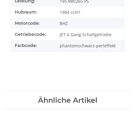
Leistung:
195 kW/265 PS
Hubraum:
1984 ccm³
Motorcode:
BHZ
Getriebecode:
JET 6 Gang Schaltgetriebe
Farbcode:
phantomschwarz-perleffekt
Ähnliche Artikel