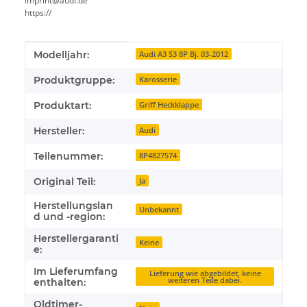
imprint@audi.de
https://
Produkteigenschaft
Wert
Modelljahr:
Audi A3 S3 8P Bj. 03-2012
Produktgruppe:
Karosserie
Produktart:
Griff Heckklappe
Hersteller:
Audi
Teilenummer:
8P4827574
Original Teil:
Ja
Herstellungslan
Unbekannt
d und -region:
Herstellergaranti
Keine
e:
Im Lieferumfang
Lieferung wie abgebildet, keine
weiteren Teile dabei.
enthalten:
Oldtimer-