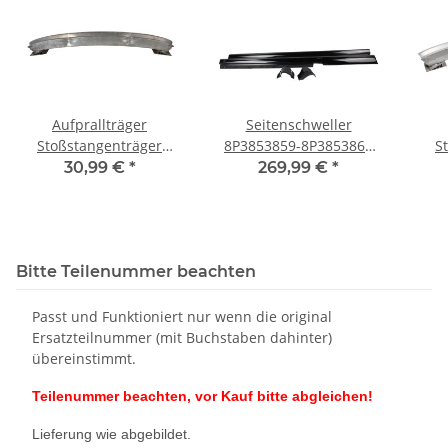
Aufprallträger
Seitenschweller
Stoßstangenträger
8P3853859-8P3853860
S
hinten 8P3807309 Audi
Audi S3 8P 3 Türer links-
hin
30,99 €
*
269,99 €
*
A3 S3 8P 3-Trg
rechts LY9B schwarz
Stoßstange
Bitte Teilenummer beachten
Passt und Funktioniert nur wenn die original
Ersatzteilnummer (mit Buchstaben dahinter)
übereinstimmt.
Teilenummer beachten, vor Kauf bitte abgleichen!
Lieferung wie abgebildet.