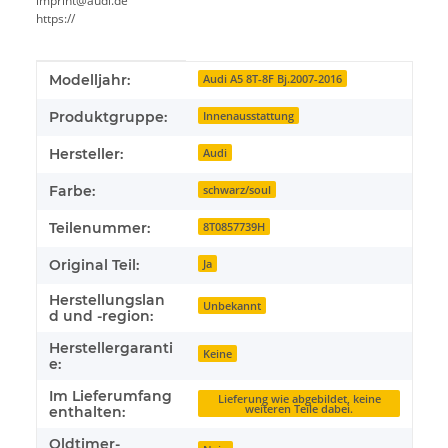
imprint@audi.de
https://
Produkteigenschaft
Wert
Modelljahr:
Audi A5 8T-8F Bj.2007-2016
Produktgruppe:
Innenausstattung
Hersteller:
Audi
Farbe:
schwarz/soul
Teilenummer:
8T0857739H
Original Teil:
Ja
Herstellungslan
Unbekannt
d und -region:
Herstellergaranti
Keine
e:
Im Lieferumfang
Lieferung wie abgebildet, keine
weiteren Teile dabei.
enthalten:
Oldtimer-