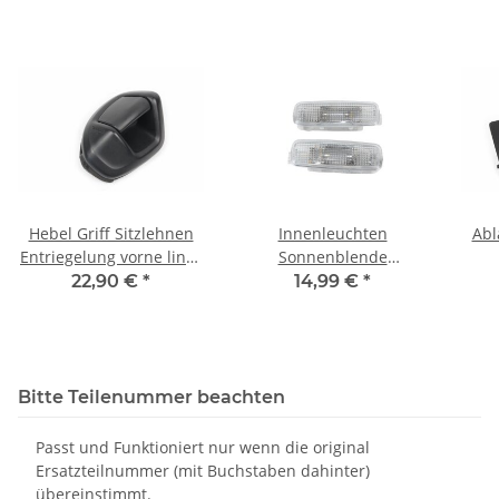
Hebel Griff Sitzlehnen
Innenleuchten
Abl
Entriegelung vorne links
Sonnenblende
Audi A5 8T 8T0881633A-
4D0947105A Audi A2 A3
B
22,90 €
*
14,99 €
*
8T0882617
8P A4 A5 A6 A8 D2 TT 8N
Q5 8R
Bitte Teilenummer beachten
Passt und Funktioniert nur wenn die original
Ersatzteilnummer (mit Buchstaben dahinter)
übereinstimmt.