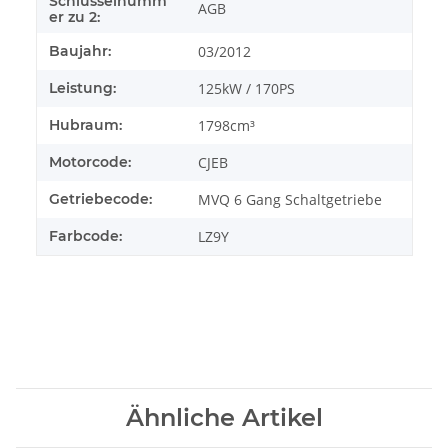
Schlüsselnumm
AGB
er zu 2:
Baujahr:
03/2012
Leistung:
125kW / 170PS
Hubraum:
1798cm³
Motorcode:
CJEB
Getriebecode:
MVQ 6 Gang Schaltgetriebe
Farbcode:
LZ9Y
Ähnliche Artikel