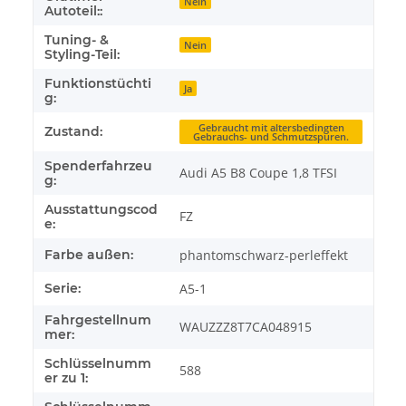
Nein
Autoteil::
Tuning- &
Nein
Styling-Teil:
Funktionstüchti
Ja
g:
Gebraucht mit altersbedingten
Zustand:
Gebrauchs- und Schmutzspuren.
Spenderfahrzeu
Audi A5 B8 Coupe 1,8 TFSI
g:
Ausstattungscod
FZ
e:
Farbe außen:
phantomschwarz-perleffekt
Serie:
A5-1
Fahrgestellnum
WAUZZZ8T7CA048915
mer:
Schlüsselnumm
588
er zu 1: