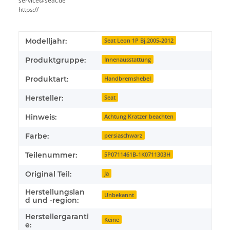
service@seat.de
https://
Produkteigenschaft
Wert
Modelljahr:
Seat Leon 1P Bj.2005-2012
Produktgruppe:
Innenausstattung
Produktart:
Handbremshebel
Hersteller:
Seat
Hinweis:
Achtung Kratzer beachten
Farbe:
persiaschwarz
Teilenummer:
5P0711461B-1K0711303H
Original Teil:
Ja
Herstellungslan
Unbekannt
d und -region:
Herstellergaranti
Keine
e: