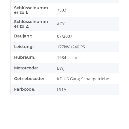
Schlüsselnumm
7593
er zu 1:
Schlüsselnumm
ACY
er zu 2:
Baujahr:
07/2007
Leistung:
177kW /240 PS
Hubraum:
1984 cccm
Motorcode:
BWJ
Getriebecode:
KDU 6 Gang Schaltgetriebe
Farbcode:
LS1A