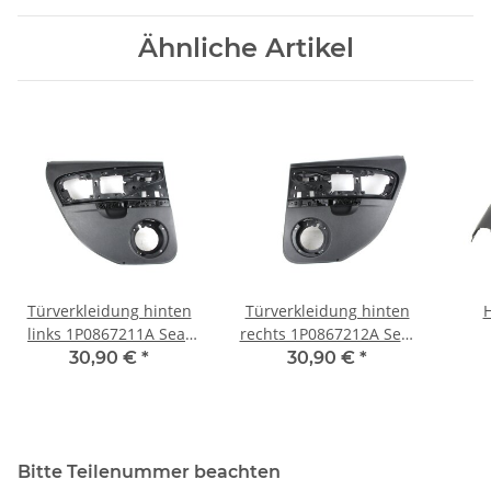
Ähnliche Artikel
Türverkleidung hinten
Türverkleidung hinten
H
links 1P0867211A Seat
rechts 1P0867212A Seat
Leon 1P Cupra Türpappe
Leon 1P Cupra Türpappe
1P0
30,90 €
*
30,90 €
*
persiaschwarz
persiaschwarz
Bitte Teilenummer beachten