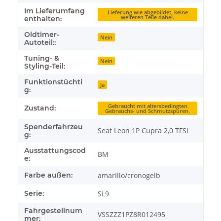
Im Lieferumfang
Lieferung wie abgebildet, keine
weiteren Teile dabei.
enthalten:
Oldtimer-
Nein
Autoteil::
Tuning- &
Nein
Styling-Teil:
Funktionstüchti
Ja
g:
Gebraucht mit altersbedingten
Zustand:
Gebrauchs- und Schmutzspuren.
Spenderfahrzeu
Seat Leon 1P Cupra 2,0 TFSI
g:
Ausstattungscod
BM
e:
Farbe außen:
amarillo/cronogelb
Serie:
SL9
Fahrgestellnum
VSSZZZ1PZ8R012495
mer: