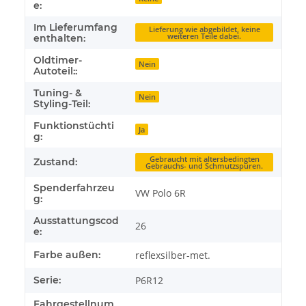
e:
Im Lieferumfang
Lieferung wie abgebildet, keine
weiteren Teile dabei.
enthalten:
Oldtimer-
Nein
Autoteil::
Tuning- &
Nein
Styling-Teil:
Funktionstüchti
Ja
g:
Gebraucht mit altersbedingten
Zustand:
Gebrauchs- und Schmutzspuren.
Spenderfahrzeu
VW Polo 6R
g:
Ausstattungscod
26
e:
Farbe außen:
reflexsilber-met.
Serie:
P6R12
Fahrgestellnum