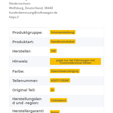
Niedersachsen
Wolfsburg, Deutschland, 38440
kundenbetreuung@volkswagen.de
https://
Produkteigenschaft
Wert
Produktgruppe:
Innenausstattung
Produktart:
Handbremshebel
Hersteller:
VW
passt nur bei Fahrzeugen mit
Hinweis:
Trommelbremse hinten
Farbe:
titanschwarz/artgrey
Teilenummer:
6Q0711303AF
Original Teil:
Ja
Herstellungslan
Unbekannt
d und -region:
Herstellergaranti
Keine