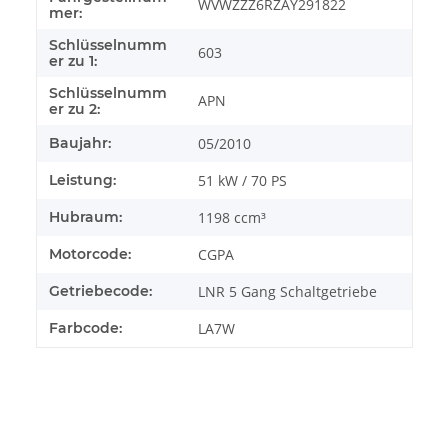
WVWZZZ6RZAY291822
mer:
Schlüsselnumm
603
er zu 1:
Schlüsselnumm
APN
er zu 2:
Baujahr:
05/2010
Leistung:
51 kW / 70 PS
Hubraum:
1198 ccm³
Motorcode:
CGPA
Getriebecode:
LNR 5 Gang Schaltgetriebe
Farbcode:
LA7W