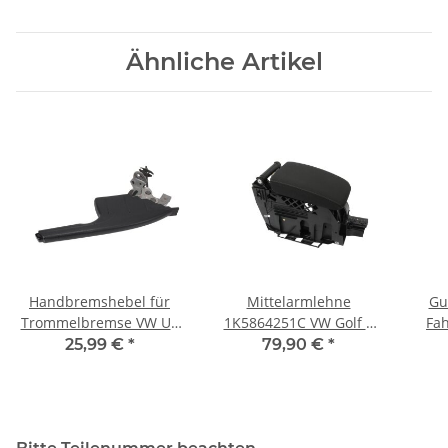
Ähnliche Artikel
Handbremshebel für
Mittelarmlehne
Gu
Trommelbremse VW UP
1K5864251C VW Golf 6
Fah
Handbremse
schwarz Stoff Verstellbar
lin
25,99 €
*
79,90 €
*
titanschwarz
Neigung + Länge
6Q0711303AF