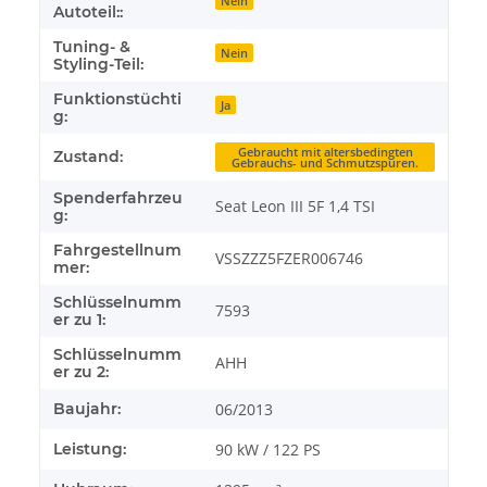
Nein
Autoteil::
Tuning- &
Nein
Styling-Teil:
Funktionstüchti
Ja
g:
Gebraucht mit altersbedingten
Zustand:
Gebrauchs- und Schmutzspuren.
Spenderfahrzeu
Seat Leon III 5F 1,4 TSI
g:
Fahrgestellnum
VSSZZZ5FZER006746
mer:
Schlüsselnumm
7593
er zu 1:
Schlüsselnumm
AHH
er zu 2:
Baujahr:
06/2013
Leistung:
90 kW / 122 PS