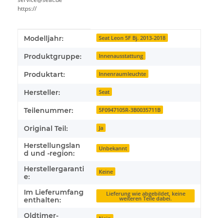
https://
Produkteigenschaft
Wert
Modelljahr:
Seat Leon 5F Bj. 2013-2018
Produktgruppe:
Innenausstattung
Produktart:
Innenraumleuchte
Hersteller:
Seat
Teilenummer:
5F0947105R-3B0035711B
Original Teil:
Ja
Herstellungslan
Unbekannt
d und -region:
Herstellergaranti
Keine
e:
Im Lieferumfang
Lieferung wie abgebildet, keine
weiteren Teile dabei.
enthalten:
Oldtimer-