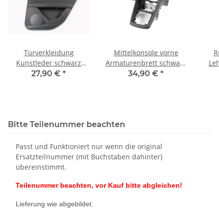
Türverkleidung
Mittelkonsole vorne
R
Kunstleder schwarz
Armaturenbrett schwarz
Le
hinten rechts Seat Leon
Seat Leon 5F 5F1863212-
Sto
27,90 €
*
34,90 €
*
5F 5F4867212D Kratzer
5F1863680
Bitte Teilenummer beachten
Passt und Funktioniert nur wenn die original
Ersatzteilnummer (mit Buchstaben dahinter)
übereinstimmt.
Teilenummer beachten, vor Kauf bitte abgleichen!
Lieferung wie abgebildet.