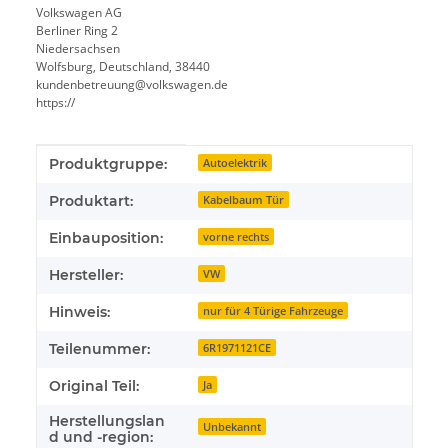
Volkswagen AG
Berliner Ring 2
Niedersachsen
Wolfsburg, Deutschland, 38440
kundenbetreuung@volkswagen.de
https://
Produkteigenschaft
Wert
Produktgruppe:
Autoelektrik
Produktart:
Kabelbaum Tür
Einbauposition:
vorne rechts
Hersteller:
VW
Hinweis:
nur für 4 Türige Fahrzeuge
Teilenummer:
6R1971121CE
Original Teil:
Ja
Herstellungslan
Unbekannt
d und -region: