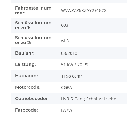
Fahrgestellnum
WVWZZZ6RZAY291822
mer:
Schlüsselnumm
603
er zu 1:
Schlüsselnumm
APN
er zu 2:
Baujahr:
08/2010
Leistung:
51 kW / 70 PS
Hubraum:
1198 ccm³
Motorcode:
CGPA
Getriebecode:
LNR 5 Gang Schaltgetriebe
Farbcode:
LA7W