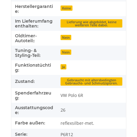
Herstellergaranti
Keine
e:
Im Lieferumfang
Lieferung wie abgebildet, keine
weiteren Teile dabei.
enthalten:
Oldtimer-
Nein
Autoteil::
Tuning- &
Nein
Styling-Teil:
Funktionstüchti
Ja
g:
Gebraucht mit altersbedingten
Zustand:
Gebrauchs- und Schmutzspuren.
Spenderfahrzeu
VW Polo 6R
g:
Ausstattungscod
26
e:
Farbe außen:
reflexsilber-met.
Serie:
P6R12