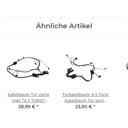
Ähnliche Artikel
Kabelbaum Tür vorne
Türkabelbaum 4-5 Türig
links *4-5 TÜRIG*
Kabelbaum Tür vorne
6R1971120GE VW Polo
rechts VW Golf 6
Kab
28,99 €
*
23,90 €
*
6R Fensterheber
5K4971121BJ Beifahrer
recht
elektrisch-Seitenairbag