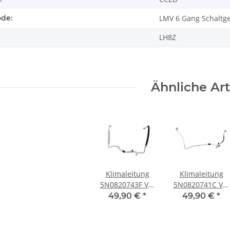
ode:
LMV 6 Gang Schaltge
LH8Z
Ähnliche Art
Klimaleitung
Klimaleitung
5N0820743F VW
5N0820741C VW
Tiguan 5N 2,0
Tiguan 5N 2,0
49,90 €
*
49,90 €
*
TSI
TSI
Kältemittelleitung
Kältemittelleitu