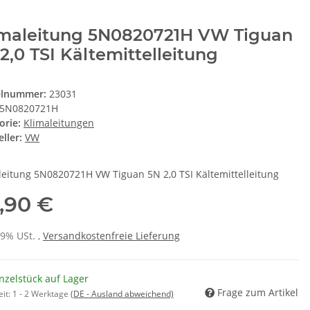
imaleitung 5N0820721H VW Tiguan
2,0 TSI Kältemittelleitung
elnummer:
23031
5N0820721H
orie:
Klimaleitungen
ller:
VW
leitung 5N0820721H VW Tiguan 5N 2,0 TSI Kältemittelleitung
,90 €
19% USt. ,
Versandkostenfreie Lieferung
nzelstück auf Lager
Frage zum Artikel
eit:
1 - 2 Werktage
(DE - Ausland abweichend)