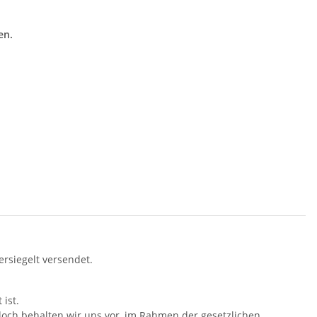
en.
rsiegelt versendet.
ist.
doch behalten wir uns vor, im Rahmen der gesetzlichen