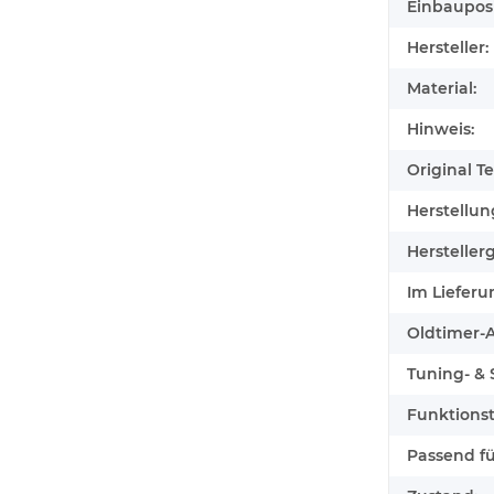
Einbauposi
Hersteller:
Material:
Hinweis:
Original Tei
Herstellun
Herstellerg
Im Lieferu
Oldtimer-Au
Tuning- & S
Funktionst
Passend für