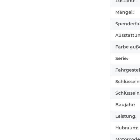
Zustand:
Mängel::
Spenderfa
Ausstattu
Farbe auß
Serie:
Fahrgeste
Schlüssel
Schlüssel
Baujahr:
Leistung:
Hubraum:
Motorcode