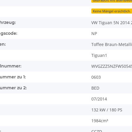
Gebraucht mit altersbed
Keine Mängel ersichtlich.
hrzeug:
VW Tiguan 5N 2014 2
ngscode:
NP
en:
Toffee Braun-Metall
Tiguan1
llnummer:
WVGZZZ5NZFW50545
nummer zu 1:
0603
nummer zu 2:
BED
07/2014
132 kW / 180 PS
1984cm³
:
CCZD