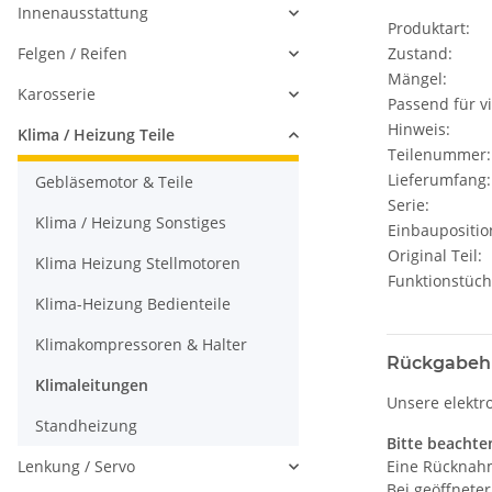
Innenausstattung
Produktart:
Felgen / Reifen
Zustand:
Mängel:
Karosserie
Passend für vi
Hinweis:
Klima / Heizung Teile
Teilenummer:
Lieferumfang:
Gebläsemotor & Teile
Serie:
Klima / Heizung Sonstiges
Einbaupositio
Original Teil:
Klima Heizung Stellmotoren
Funktionstüch
Klima-Heizung Bedienteile
Klimakompressoren & Halter
Rückgabeh
Klimaleitungen
Unsere elektr
Standheizung
Bitte beachten
Lenkung / Servo
Eine Rücknahm
Bei geöffnete