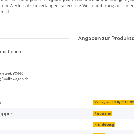
einen Wertersatz zu verlangen, sofern die Wertminderung auf eine
n ist.
Angaben zur Produkts
ormationen:
chland, 38440
g@volkswagen.de
enschaft
:
VW Tiguan 5N Bj.2011-20
uppe:
Karosserie
:
Klimaleitung