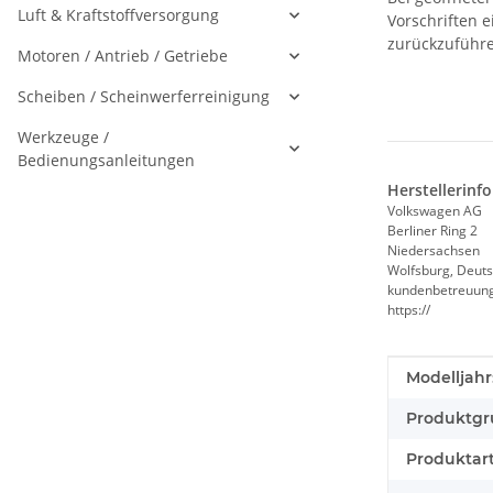
Luft & Kraftstoffversorgung
Vorschriften 
zurückzuführe
Motoren / Antrieb / Getriebe
Scheiben / Scheinwerferreinigung
Werkzeuge /
Bedienungsanleitungen
Herstellerinf
Volkswagen AG
Berliner Ring 2
Niedersachsen
Wolfsburg, Deuts
kundenbetreuun
https://
Produkteig
Wert
Modelljahr
Produktgr
Produktart