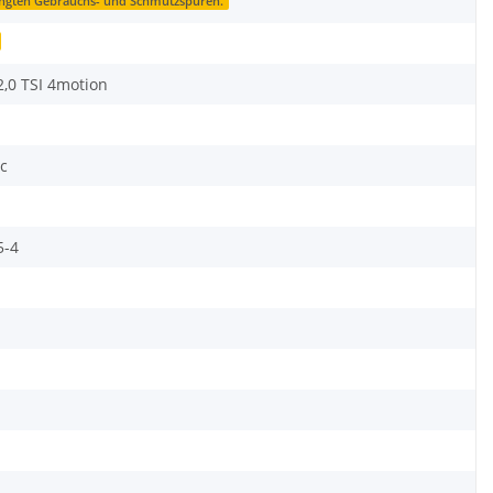
ingten Gebrauchs- und Schmutzspuren.
,0 TSI 4motion
ic
-4