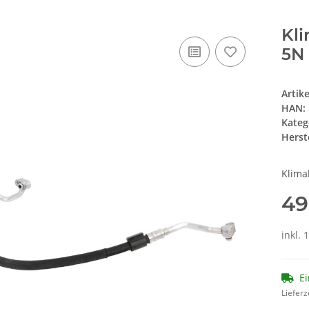
Kl
5N 
Artik
HAN:
Kateg
Herste
Klima
49
inkl. 
Ei
Lieferz