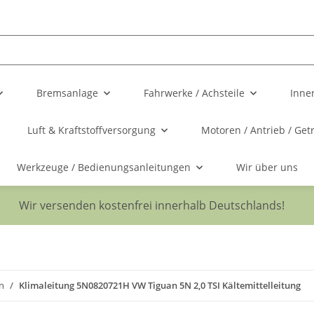
Bremsanlage
Fahrwerke / Achsteile
Inne
Luft & Kraftstoffversorgung
Motoren / Antrieb / Get
Werkzeuge / Bedienungsanleitungen
Wir über uns
Wir versenden kostenfrei innerhalb Deutschlands!
n
Klimaleitung 5N0820721H VW Tiguan 5N 2,0 TSI Kältemittelleitung