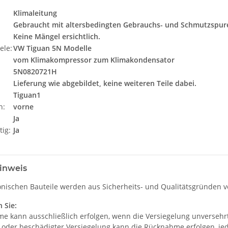
Klimaleitung
Gebraucht mit altersbedingten Gebrauchs- und Schmutzspur
Keine Mängel ersichtlich.
ele:
VW Tiguan 5N Modelle
vom Klimakompressor zum Klimakondensator
5N0820721H
Lieferung wie abgebildet, keine weiteren Teile dabei.
Tiguan1
n:
vorne
Ja
tig:
Ja
inweis
onischen Bauteile werden aus Sicherheits- und Qualitätsgründen ve
 Sie:
e kann ausschließlich erfolgen, wenn die Versiegelung unversehrt 
r oder beschädigter Versiegelung kann die Rücknahme erfolgen, je