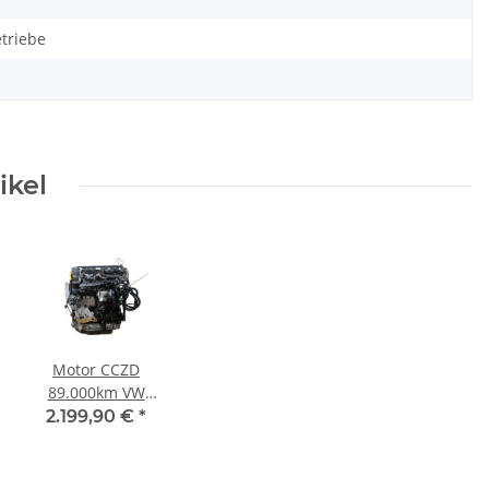
triebe
ikel
Motor CCZD
89.000km VW
Tiguan 5N 2,0
2.199,90 €
*
TSI 132kW-
ng
180PS Audi Seat
Skoda