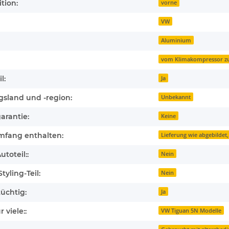
tion:
vorne
VW
Aluminium
vom Klimakompressor z
l:
Ja
gsland und -region:
Unbekannt
arantie:
Keine
mfang enthalten:
Lieferung wie abgebildet,
toteil::
Nein
tyling-Teil:
Nein
üchtig:
Ja
 viele::
VW Tiguan 5N Modelle