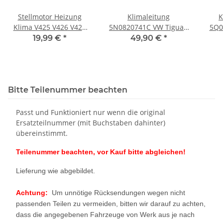
Stellmotor Heizung
Klimaleitung
K
Klima V425 V426 V428
5N0820741C VW Tiguan
5Q0
5Q0907511L VW Audi
5N 2,0 TSI
6F 
19,99 €
*
49,90 €
*
Skoda Seat Regler
Kältemittelleitung
Aud
Bitte Teilenummer beachten
Passt und Funktioniert nur wenn die original
Ersatzteilnummer (mit Buchstaben dahinter)
übereinstimmt.
Teilenummer beachten, vor Kauf bitte abgleichen!
Lieferung wie abgebildet.
Achtung:
Um unnötige Rücksendungen wegen nicht
passenden Teilen zu vermeiden, bitten wir darauf zu achten,
dass die angegebenen Fahrzeuge von Werk aus je nach