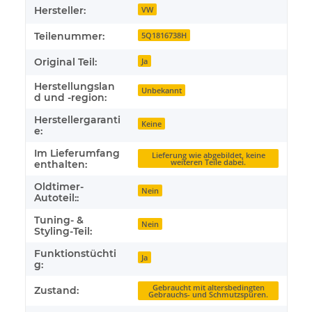
Hersteller:
VW
Teilenummer:
5Q1816738H
Original Teil:
Ja
Herstellungslan
Unbekannt
d und -region:
Herstellergaranti
Keine
e:
Im Lieferumfang
Lieferung wie abgebildet, keine
weiteren Teile dabei.
enthalten:
Oldtimer-
Nein
Autoteil::
Tuning- &
Nein
Styling-Teil:
Funktionstüchti
Ja
g:
Gebraucht mit altersbedingten
Zustand:
Gebrauchs- und Schmutzspuren.