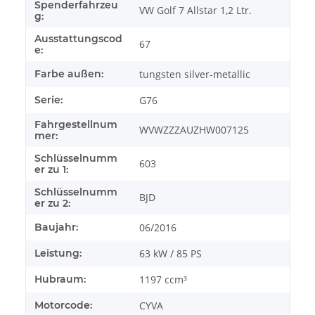
Spenderfahrzeu
VW Golf 7 Allstar 1,2 Ltr.
g:
Ausstattungscod
67
e:
Farbe außen:
tungsten silver-metallic
Serie:
G76
Fahrgestellnum
WVWZZZAUZHW007125
mer:
Schlüsselnumm
603
er zu 1:
Schlüsselnumm
BJD
er zu 2:
Baujahr:
06/2016
Leistung:
63 kW / 85 PS
Hubraum:
1197 ccm³
Motorcode:
CYVA