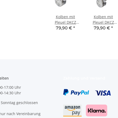
Kolben mit
Kolben mit
Pleuel DKCZ
Pleuel DKCZ
Motor 2,0 TSI
Motor 2,0 TSI
79,90 €
*
79,90 €
*
DKZ 147kW-
DKZ 147kW-
200PS TFSI VW
200PS TFSI VW
Polo AW GTI
Polo AW GTI
Seat 3
Seat 4
eiten
Zahlung und Versand
0-17:00 Uhr
:00-14:30 Uhr
 Sonntag geschlossen
nur nach Vereinbarung