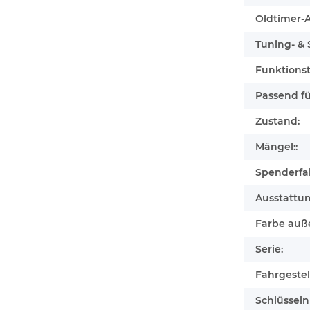
Oldtimer-Au
Tuning- & S
Funktionst
Passend für
Zustand:
Mängel::
Spenderfa
Ausstattu
Farbe auß
Serie:
Fahrgeste
Schlüssel