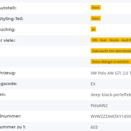
toteil::
Nein
tyling-Teil:
Nein
üchtig:
Ja
 viele::
VW - Seat - Skoda - Audi 
Gebraucht mit altersbed
Keine Mängel ersichtlich.
hrzeug:
VW Polo AW GTI 2,0 
ngscode:
EX
en:
deep black-perleffek
PoloAW2
llnummer:
WVWZZZAWZKY1450
nummer zu 1:
603