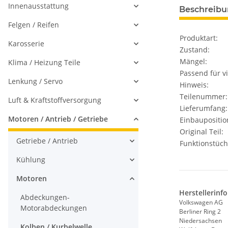
Innenausstattung
Beschreib
Felgen / Reifen
Produktart:
Karosserie
Zustand:
Mängel:
Klima / Heizung Teile
Passend für vi
Lenkung / Servo
Hinweis:
Teilenummer:
Luft & Kraftstoffversorgung
Lieferumfang:
Motoren / Antrieb / Getriebe
Einbaupositio
Original Teil:
Getriebe / Antrieb
Funktionstüch
Kühlung
Motoren
Herstellerinf
Abdeckungen-
Volkswagen AG
Motorabdeckungen
Berliner Ring 2
Niedersachsen
Kolben / Kurbelwelle