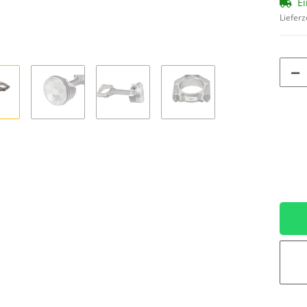
Ei
Lieferz