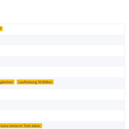
7
gleichen
Laufleistung 39.000km
 keine weiteren Teile dabei.