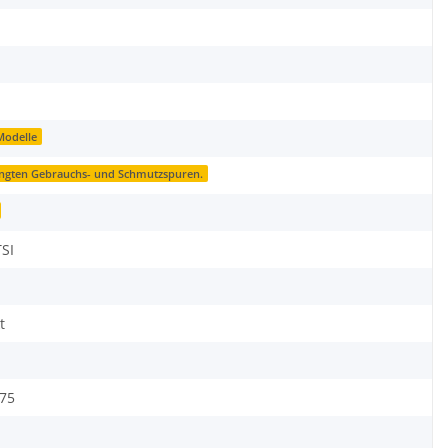
Modelle
ingten Gebrauchs- und Schmutzspuren.
TSI
t
75