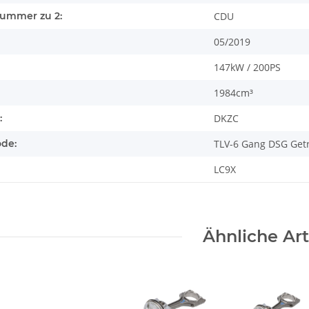
nummer zu 2:
CDU
05/2019
147kW / 200PS
1984cm³
:
DKZC
ode:
TLV-6 Gang DSG Get
LC9X
Ähnliche Art