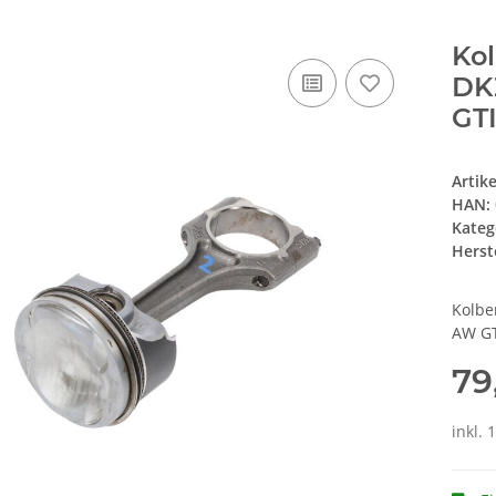
Kol
DK
GTI
Artik
HAN:
Kateg
Herste
Kolbe
AW GT
79
inkl. 