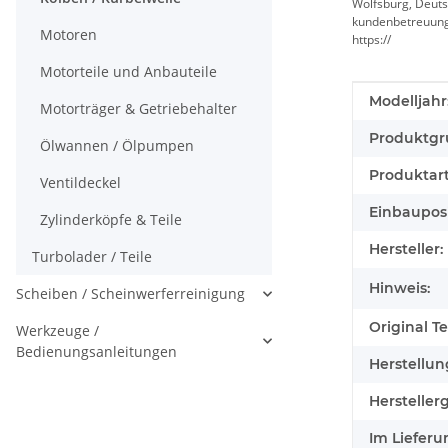
Wolfsburg, Deuts
kundenbetreuun
Motoren
https://
Motorteile und Anbauteile
Produkteig
Wert
Modelljahr
Motorträger & Getriebehalter
Produktgr
Ölwannen / Ölpumpen
Produktart
Ventildeckel
Einbauposi
Zylinderköpfe & Teile
Hersteller:
Turbolader / Teile
Hinweis:
Scheiben / Scheinwerferreinigung
Original Tei
Werkzeuge /
Bedienungsanleitungen
Herstellun
Herstellerg
Im Lieferu