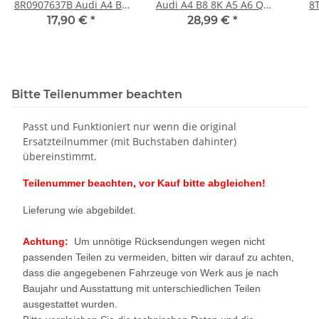
8R0907637B Audi A4 B8
Audi A4 B8 8K A5 A6 Q5
8
8K ESP Sensor Bosch
8R 1,8 / 2,0 TFSI Starter
rec
17,90 €
*
28,99 €
*
Bosch
Au
Bitte Teilenummer beachten
Passt und Funktioniert nur wenn die original
Ersatzteilnummer (mit Buchstaben dahinter)
übereinstimmt.
Teilenummer beachten, vor Kauf bitte abgleichen!
Lieferung wie abgebildet.
Achtung:
Um unnötige Rücksendungen wegen nicht
passenden Teilen zu vermeiden, bitten wir darauf zu achten,
dass die angegebenen Fahrzeuge von Werk aus je nach
Baujahr und Ausstattung mit unterschiedlichen Teilen
ausgestattet wurden.