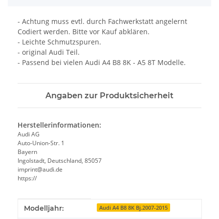
- Achtung muss evtl. durch Fachwerkstatt angelernt
Codiert werden. Bitte vor Kauf abklären.
- Leichte Schmutzspuren.
- original Audi Teil.
- Passend bei vielen Audi A4 B8 8K - A5 8T Modelle.
Angaben zur Produktsicherheit
Herstellerinformationen:
Audi AG
Auto-Union-Str. 1
Bayern
Ingolstadt, Deutschland, 85057
imprint@audi.de
https://
Produkteigenschaft
Wert
Modelljahr:
Audi A4 B8 8K Bj.2007-2015