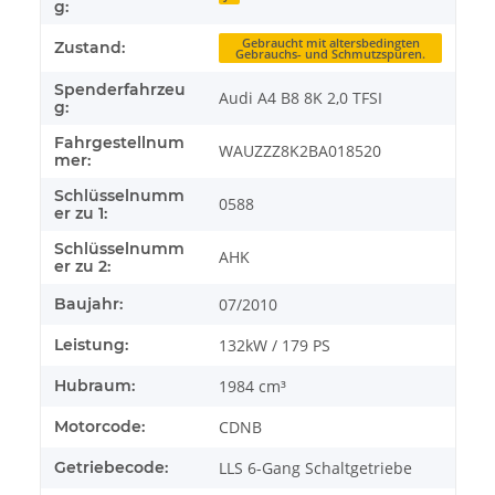
g:
Gebraucht mit altersbedingten
Zustand:
Gebrauchs- und Schmutzspuren.
Spenderfahrzeu
Audi A4 B8 8K 2,0 TFSI
g:
Fahrgestellnum
WAUZZZ8K2BA018520
mer:
Schlüsselnumm
0588
er zu 1:
Schlüsselnumm
AHK
er zu 2:
Baujahr:
07/2010
Leistung:
132kW / 179 PS
Hubraum:
1984 cm³
Motorcode:
CDNB
Getriebecode:
LLS 6-Gang Schaltgetriebe