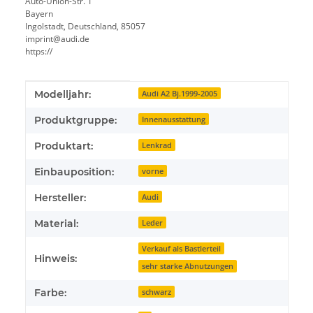
Auto-Union-Str. 1
Bayern
Ingolstadt, Deutschland, 85057
imprint@audi.de
https://
Produkteigenschaft
Wert
Modelljahr:
Audi A2 Bj.1999-2005
Produktgruppe:
Innenausstattung
Produktart:
Lenkrad
Einbauposition:
vorne
Hersteller:
Audi
Material:
Leder
Verkauf als Bastlerteil
Hinweis:
sehr starke Abnutzungen
Farbe:
schwarz