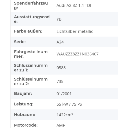
Spenderfahrzeu
Audi A2 8Z 1,4 TDI
g:
Ausstattungscod
YB
e:
Farbe außen:
Lichtsilber-metallic
Serie:
A24
Fahrgestellnum
WAUZZZ8ZZ1N036467
mer:
Schlüsselnumm
0588
er zu 1:
Schlüsselnumm
735
er zu 2:
Baujahr:
01/2001
Leistung:
55 kW / 75 PS
Hubraum:
1422cm³
Motorcode:
AMF