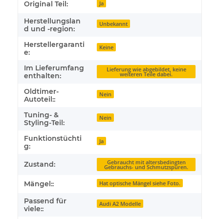
Original Teil:
Ja
Herstellungslan
Unbekannt
d und -region:
Herstellergaranti
Keine
e:
Im Lieferumfang
Lieferung wie abgebildet, keine
weiteren Teile dabei.
enthalten:
Oldtimer-
Nein
Autoteil::
Tuning- &
Nein
Styling-Teil:
Funktionstüchti
Ja
g:
Gebraucht mit altersbedingten
Zustand:
Gebrauchs- und Schmutzspuren.
Mängel::
Hat optische Mängel siehe Foto.
Passend für
Audi A2 Modelle
viele::