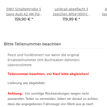
EWQ Schaltgetriebe 5
Lenkrad abgeflacht 3
A
Gang Audi A2-VW Polo
Speichen 8P0419091CR
Spi
9N-Seat Arosa 1,4 TDI
Audi S3 8P TT 8J Leder
8Z08
159,90 €
*
119,99 €
*
195 Tkm *Mängel*
schwarz
Au
Bitte Teilenummer beachten
Passt und Funktioniert nur wenn die original
Ersatzteilnummer (mit Buchstaben dahinter)
übereinstimmt.
Teilenummer beachten, vor Kauf bitte abgleichen!
Lieferung wie abgebildet.
Achtung:
Um unnötige Rücksendungen wegen nicht
passenden Teilen zu vermeiden, bitten wir darauf zu achten,
dass die angegebenen Fahrzeuge von Werk aus je nach