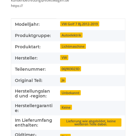
kundenbetreuung@volkswagen.de
https://
Produkteigenschaft
Wert
Modelljahr:
VW Golf 7 Bj.2012-2019
Produktgruppe:
Autoelektrik
Produktart:
Lichtmaschine
Hersteller:
VW
Teilenummer:
06J903023D
Original Teil:
Ja
Herstellungslan
Unbekannt
d und -region:
Herstellergaranti
Keine
e:
Im Lieferumfang
Lieferung wie abgebildet, keine
weiteren Teile dabei.
enthalten:
Oldtimer-