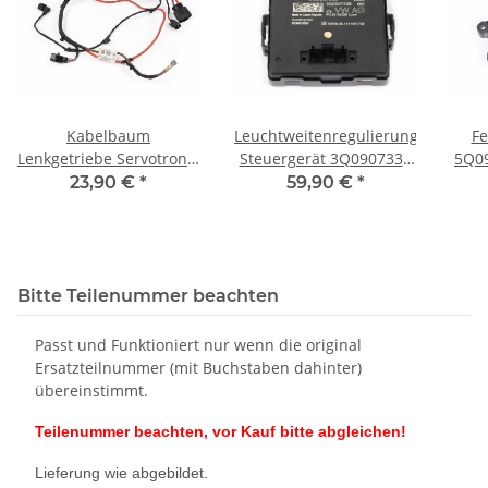
Kabelbaum
Leuchtweitenregulierung
Fe
Lenkgetriebe Servotronic
Steuergerät 3Q0907338
5Q09
5Q1971111CF VW Golf 7
VW Golf 7 Skoda Octavia
Sko
23,90 €
*
59,90 €
*
5G Seat Skoda Audi
5E Audi
Bitte Teilenummer beachten
Passt und Funktioniert nur wenn die original
Ersatzteilnummer (mit Buchstaben dahinter)
übereinstimmt.
Teilenummer beachten, vor Kauf bitte abgleichen!
Lieferung wie abgebildet.