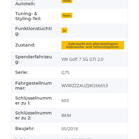
Nein
Autoteil::
Tuning- &
Nein
Styling-Teil:
Funktionstüchti
Ja
g:
Gebraucht mit altersbedingten
Zustand:
Gebrauchs- und Schmutzspuren.
Spenderfahrzeu
VW Golf 7 5G GTI 2,0
g:
Serie:
G75
Fahrgestellnum
WVWZZZAUZJW266653
mer:
Schlüsselnumm
603
er zu 1:
Schlüsselnumm
BKM
er zu 2:
Baujahr:
05/2018