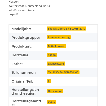
Hessen
Weiterstadt, Deutschland, 64331
info@skoda-auto.de
https://
Produkteigenschaft
Wert
Modelljahr:
Skoda Superb 3V Bj.2015-2019
Produktgruppe:
Innenausstattung
Produktart:
Mittelkonsole
Hersteller:
Skoda
Farbe:
satinschwarz
Teilenummer:
3V1863045A-3V1863046A
Original Teil:
Ja
Herstellungslan
Unbekannt
d und -region:
Herstellergaranti
Keine
e: