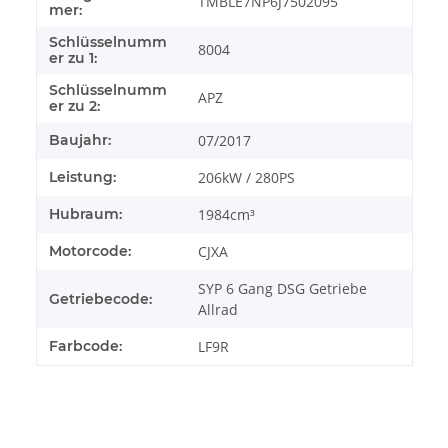
TMBLE7NP6J7502095
mer:
Schlüsselnumm
8004
er zu 1:
Schlüsselnumm
APZ
er zu 2:
Baujahr:
07/2017
Leistung:
206kW / 280PS
Hubraum:
1984cm³
Motorcode:
CJXA
SYP 6 Gang DSG Getriebe
Getriebecode:
Allrad
Farbcode:
LF9R