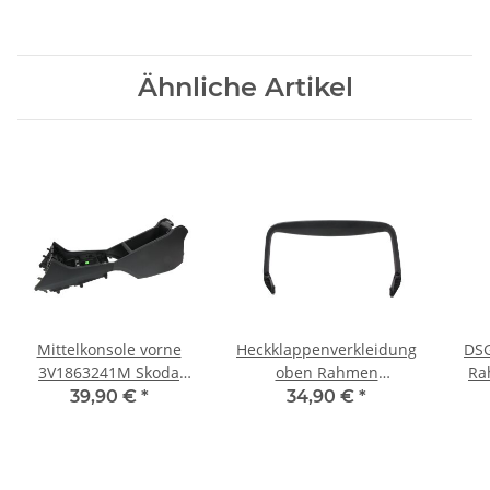
Ähnliche Artikel
Mittelkonsole vorne
Heckklappenverkleidung
DSG
3V1863241M Skoda
oben Rahmen
Ra
Superb 3V Ablagefach
3V9867605 Skoda
3
39,90 €
*
34,90 €
*
Armlehne satinschwarz
Superb RS Combi 3V
S
schwarz