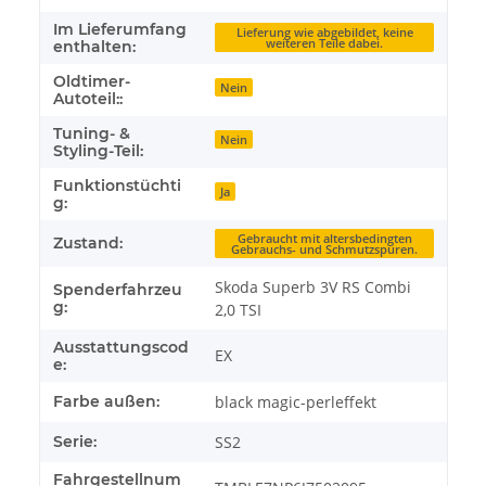
Im Lieferumfang
Lieferung wie abgebildet, keine
weiteren Teile dabei.
enthalten:
Oldtimer-
Nein
Autoteil::
Tuning- &
Nein
Styling-Teil:
Funktionstüchti
Ja
g:
Gebraucht mit altersbedingten
Zustand:
Gebrauchs- und Schmutzspuren.
Skoda Superb 3V RS Combi
Spenderfahrzeu
g:
2,0 TSI
Ausstattungscod
EX
e:
Farbe außen:
black magic-perleffekt
Serie:
SS2
Fahrgestellnum