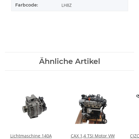
Farbcode:
LH8Z
Ähnliche Artikel
Lichtmaschine 140A
CAX 1,4 TSI Motor VW
CJZC