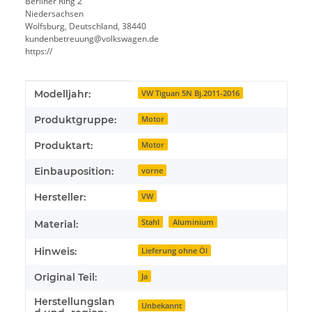
Berliner Ring 2
Niedersachsen
Wolfsburg, Deutschland, 38440
kundenbetreuung@volkswagen.de
https://
Produkteigenschaft
Wert
Modelljahr:
VW Tiguan 5N Bj.2011-2016
Produktgruppe:
Motor
Produktart:
Motor
Einbauposition:
vorne
Hersteller:
VW
Stahl
Aluminium
Material:
Hinweis:
Lieferung ohne Öl
Original Teil:
Ja
Herstellungslan
Unbekannt