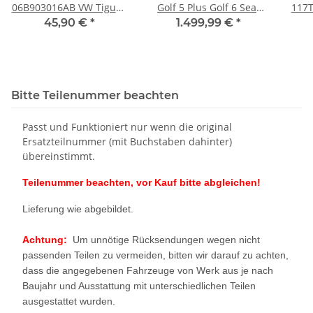
06B903016AB VW Tiguan
Golf 5 Plus Golf 6 Seat
117T
5N Golf 6 Passat 3C Audi
Leon 1P Skoda Audi A3
Pol
45,90 €
*
1.499,99 €
*
A3 8P A4 B8
CAXA 47Tkm
Bitte Teilenummer beachten
Passt und Funktioniert nur wenn die original
Ersatzteilnummer (mit Buchstaben dahinter)
übereinstimmt.
Teilenummer beachten, vor Kauf bitte abgleichen!
Lieferung wie abgebildet.
Achtung:
Um unnötige Rücksendungen wegen nicht
passenden Teilen zu vermeiden, bitten wir darauf zu achten,
dass die angegebenen Fahrzeuge von Werk aus je nach
Baujahr und Ausstattung mit unterschiedlichen Teilen
ausgestattet wurden.