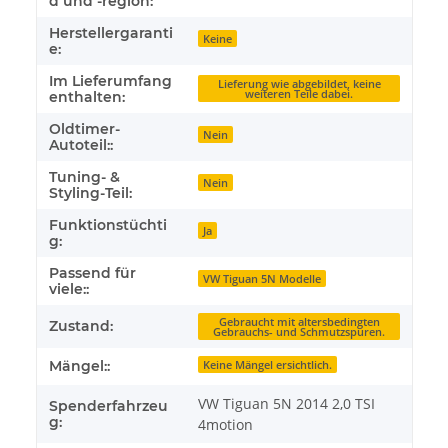
d und -region:
Herstellergaranti
Keine
e:
Im Lieferumfang
Lieferung wie abgebildet, keine
weiteren Teile dabei.
enthalten:
Oldtimer-
Nein
Autoteil::
Tuning- &
Nein
Styling-Teil:
Funktionstüchti
Ja
g:
Passend für
VW Tiguan 5N Modelle
viele::
Gebraucht mit altersbedingten
Zustand:
Gebrauchs- und Schmutzspuren.
Mängel::
Keine Mängel ersichtlich.
VW Tiguan 5N 2014 2,0 TSI
Spenderfahrzeu
g:
4motion