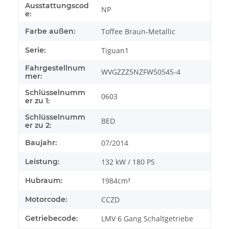
Ausstattungscod
NP
e:
Farbe außen:
Toffee Braun-Metallic
Serie:
Tiguan1
Fahrgestellnum
WVGZZZ5NZFW50545-4
mer:
Schlüsselnumm
0603
er zu 1:
Schlüsselnumm
BED
er zu 2:
Baujahr:
07/2014
Leistung:
132 kW / 180 PS
Hubraum:
1984cm³
Motorcode:
CCZD
Getriebecode:
LMV 6 Gang Schaltgetriebe