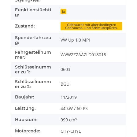
Styling-Teil:
Funktionstüchti
Ja
g:
Gebraucht mit altersbedingten
Zustand:
Gebrauchs- und Schmutzspuren.
Spenderfahrzeu
VW Up 1,0 MPI
g:
Fahrgestellnum
WVWZZZAAZLD018015
mer:
Schlüsselnumm
0603
er zu 1:
Schlüsselnumm
BGU
er zu 2:
Baujahr:
11/2019
Leistung:
44 kW / 60 PS
Hubraum:
999 cm³
Motorcode:
CHY-CHYE