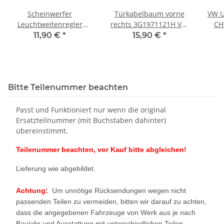
Scheinwerfer
Türkabelbaum vorne
VW U
Leuchtweitenregler
rechts 3G1971121H VW
CH
Schalter 1S0941333
Passat 3G B8
11,90 €
*
15,90 €
*
Skoda Citigo VW Up Seat
Beifahrertür
0
Mii
Bitte Teilenummer beachten
Passt und Funktioniert nur wenn die original
Ersatzteilnummer (mit Buchstaben dahinter)
übereinstimmt.
Teilenummer beachten, vor Kauf bitte abgleichen!
Lieferung wie abgebildet.
Achtung:
Um unnötige Rücksendungen wegen nicht
passenden Teilen zu vermeiden, bitten wir darauf zu achten,
dass die angegebenen Fahrzeuge von Werk aus je nach
Baujahr und Ausstattung mit unterschiedlichen Teilen