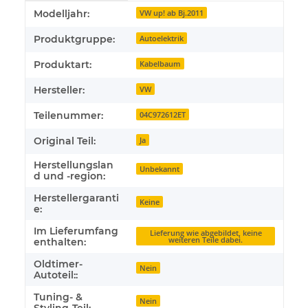
Produkteigenschaft
Wert
Modelljahr:
VW up! ab Bj.2011
Produktgruppe:
Autoelektrik
Produktart:
Kabelbaum
Hersteller:
VW
Teilenummer:
04C972612ET
Original Teil:
Ja
Herstellungslan
Unbekannt
d und -region:
Herstellergaranti
Keine
e:
Im Lieferumfang
Lieferung wie abgebildet, keine
weiteren Teile dabei.
enthalten:
Oldtimer-
Nein
Autoteil::
Tuning- &
Nein