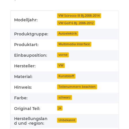
Produkteigenschaft
Wert
VW Scirocco III Bj.2008-2014
Modelljahr:
VW Golf 6 Bj. 2008-2012
Produktgruppe:
Autoelektrik
Produktart:
Multimedia Interface
Einbauposition:
vorne
Hersteller:
VW
Material:
Kunststoff
Hinweis:
Teilenummern beachten
Farbe:
schwarz
Original Teil:
Ja
Herstellungslan
Unbekannt
d und -region: