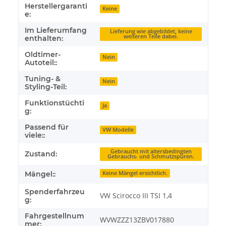
Herstellergaranti
Keine
e:
Im Lieferumfang
Lieferung wie abgebildet, keine
weiteren Teile dabei.
enthalten:
Oldtimer-
Nein
Autoteil::
Tuning- &
Nein
Styling-Teil:
Funktionstüchti
Ja
g:
Passend für
VW Modelle
viele::
Gebraucht mit altersbedingten
Zustand:
Gebrauchs- und Schmutzspuren.
Mängel::
Keine Mängel ersichtlich.
Spenderfahrzeu
VW Scirocco III TSI 1,4
g:
Fahrgestellnum
WVWZZZ13ZBV017880
mer: