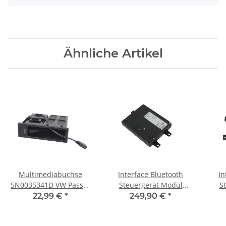
Ähnliche Artikel
Multimediabuchse
Interface Bluetooth
In
5N0035341D VW Passat
Steuergerät Modul
S
3C B7 Golf 6 Steuergerät
3C8035730A VW Passat
3C8
22,99 €
*
249,90 €
*
5N0035342C Media IN
3C B7 Golf 6 Sharan
3C B