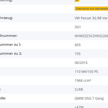
üchtig:
Gebraucht mit altersbed
hrzeug:
VW Passat 3G B8 Var
3G1
llnummer:
WVWZZZ3CZHE0226
nummer zu 1:
603
nummer zu 2:
735
06/2016
110 kW/150 PS
1968 ccm³
:
CLRB
ode:
QMM DSG 7 Gang
LA7W