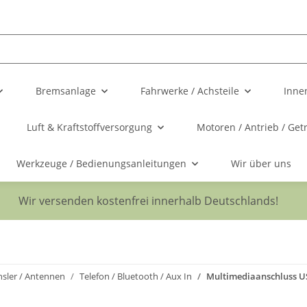
Bremsanlage
Fahrwerke / Achsteile
Inne
Luft & Kraftstoffversorgung
Motoren / Antrieb / Get
Werkzeuge / Bedienungsanleitungen
Wir über uns
Wir versenden kostenfrei innerhalb Deutschlands!
hsler / Antennen
Telefon / Bluetooth / Aux In
Multimediaanschluss U