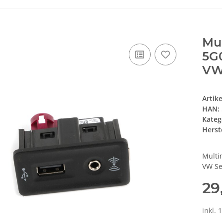
Mu
5G
VW
Artik
HAN:
Kateg
Herste
Multi
VW Se
29
inkl. 