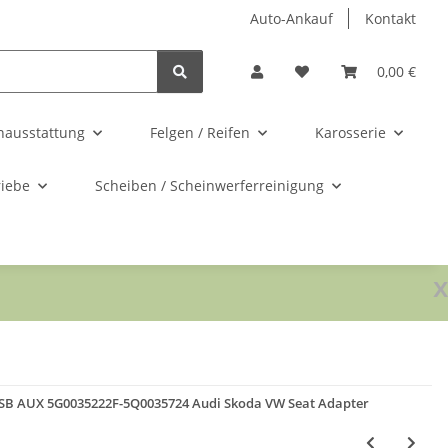
Auto-Ankauf
Kontakt
0,00 €
nausstattung
Felgen / Reifen
Karosserie
riebe
Scheiben / Scheinwerferreinigung
x
SB AUX 5G0035222F-5Q0035724 Audi Skoda VW Seat Adapter