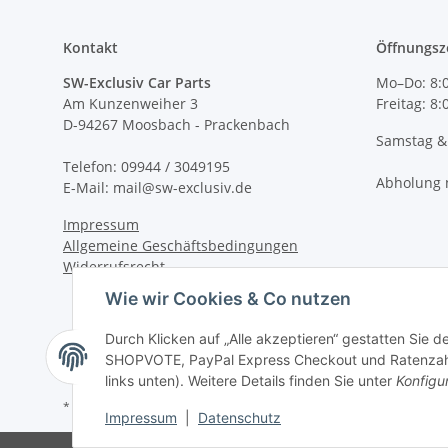
Kontakt
Öffnungsz
SW-Exclusiv Car Parts
Mo–Do: 8:0
Am Kunzenweiher 3
Freitag: 8
D-94267 Moosbach - Prackenbach
Samstag &
Telefon: 09944 / 3049195
Abholung 
E-Mail: mail@sw-exclusiv.de
Impressum
Allgemeine Geschäftsbedingungen
Widerrufsrecht
Wie wir Cookies & Co nutzen
Durch Klicken auf „Alle akzeptieren“ gestatten Sie 
SHOPVOTE, PayPal Express Checkout und Ratenzahlun
links unten). Weitere Details finden Sie unter
Konfigu
*
Impressum
|
Datenschutz