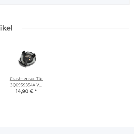
ikel
ät
Crashsensor Tür
3Q0959354A VW
Passat 3G B8
14,90 €
*
Airbag
Druckensor Audi
Seat Skoda