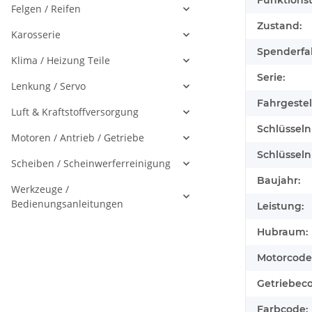
Funktionst
Felgen / Reifen
Zustand:
Karosserie
Spenderfa
Klima / Heizung Teile
Serie:
Lenkung / Servo
Fahrgeste
Luft & Kraftstoffversorgung
Schlüssel
Motoren / Antrieb / Getriebe
Schlüssel
Scheiben / Scheinwerferreinigung
Baujahr:
Werkzeuge /
Bedienungsanleitungen
Leistung:
Hubraum:
Motorcode
Getriebec
Farbcode: