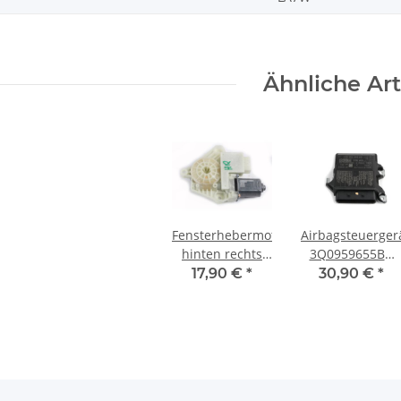
Ähnliche Art
Fensterhebermotor
Airbagsteuerger
hinten rechts
3Q0959655BB
5Q4959811E VW
VW Passat 3G B8
17,90 €
*
30,90 €
*
Passat 3G B8
*Unfall
Beifahrerseite
ausgelöst*
hinten
Steuergerät