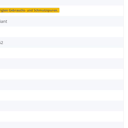
ingten Gebrauchs- und Schmutzspuren.
iant
62