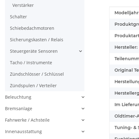
Verstärker
Produkteig
Wert
Modelljahr
Schalter
Produktgr
Schiebedachmotoren
Produktart
Sicherungskasten / Relais
Hersteller:
Steuergeräte Sensoren
Teilenumm
Tacho / Instrumente
Original Tei
Zündschlösser / Schlüssel
Herstellun
Zündspulen / Verteiler
Herstellerg
Beleuchtung
Im Lieferu
Bremsanlage
Oldtimer-Au
Fahrwerke / Achsteile
Tuning- & S
Innenausstattung