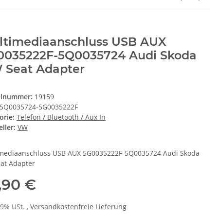
ltimediaanschluss USB AUX
0035222F-5Q0035724 Audi Skoda
 Seat Adapter
elnummer:
19159
5Q0035724-5G0035222F
orie:
Telefon / Bluetooth / Aux In
ller:
VW
mediaanschluss USB AUX 5G0035222F-5Q0035724 Audi Skoda
at Adapter
,90 €
19% USt. ,
Versandkostenfreie Lieferung