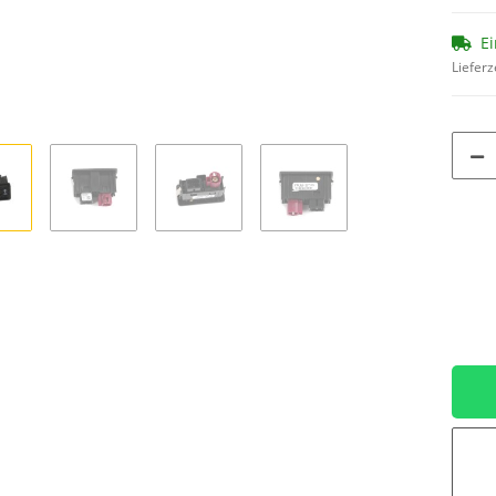
Ei
Lieferz