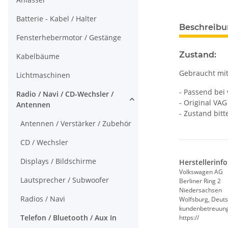
Batterie - Kabel / Halter
Beschreib
Fensterhebermotor / Gestänge
Zustand:
Kabelbäume
Gebraucht mit
Lichtmaschinen
- Passend bei 
Radio / Navi / CD-Wechsler /
- Original VAG 
Antennen
- Zustand bitt
Antennen / Verstärker / Zubehör
CD / Wechsler
Displays / Bildschirme
Herstellerinf
Volkswagen AG
Lautsprecher / Subwoofer
Berliner Ring 2
Niedersachsen
Radios / Navi
Wolfsburg, Deuts
kundenbetreuun
Telefon / Bluetooth / Aux In
https://