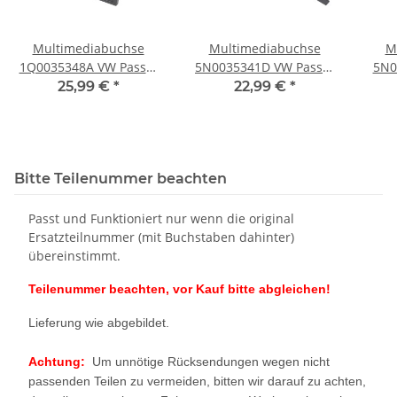
Multimediabuchse
Multimediabuchse
M
1Q0035348A VW Passat
5N0035341D VW Passat
5N0
3C B7 Golf 6 Eos Media
3C B7 Golf 6 Steuergerät
3C B
25,99 €
*
22,99 €
*
IN 1Q0035346A
5N0035342C Media IN
5N0
Steuergerät
Bitte Teilenummer beachten
Passt und Funktioniert nur wenn die original
Ersatzteilnummer (mit Buchstaben dahinter)
übereinstimmt.
Teilenummer beachten, vor Kauf bitte abgleichen!
Lieferung wie abgebildet.
Achtung:
Um unnötige Rücksendungen wegen nicht
passenden Teilen zu vermeiden, bitten wir darauf zu achten,