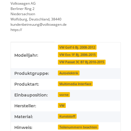
Volkswagen AG
Berliner Ring 2
Niedersachsen
Wolfsburg, Deutschland, 38440
kundenbetreuung@volkswagen.de
https://
Produkteigenschaft
Wert
VW Golf 6 Bj. 2008-2012
VW Eos 1F Bj. 2006-2015
Modelljahr:
VW Passat 3C B7 Bj.2010-2015
Produktgruppe:
Autoelektrik
Produktart:
Multimedia Interface
Einbauposition:
vorne
Hersteller:
VW
Material:
Kunststoff
Hinweis:
Teilenummern beachten