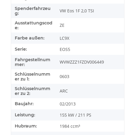
Spenderfahrzeu
VW Eos 1F 2,0 TSI
g:
Ausstattungscod
ZE
e:
Farbe außen:
LC9X
Serie:
EOS5
Fahrgestellnum
WVWZZZ1FZDV006449
mer:
Schlüsselnumm
0603
er zu 1:
Schlüsselnumm
ARC
er zu 2:
Baujahr:
02/2013
Leistung:
155 kW / 211 PS
Hubraum:
1984 ccm³