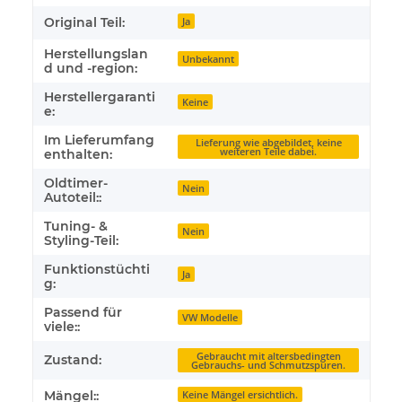
Original Teil:
Ja
Herstellungslan
Unbekannt
d und -region:
Herstellergaranti
Keine
e:
Im Lieferumfang
Lieferung wie abgebildet, keine
weiteren Teile dabei.
enthalten:
Oldtimer-
Nein
Autoteil::
Tuning- &
Nein
Styling-Teil:
Funktionstüchti
Ja
g:
Passend für
VW Modelle
viele::
Gebraucht mit altersbedingten
Zustand:
Gebrauchs- und Schmutzspuren.
Mängel::
Keine Mängel ersichtlich.