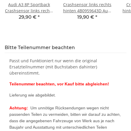
Audi A3 8P Sportback
Crashsensor links rechts
Cr
Crashsensor links rechts
hinten 4B0959643D Audi
hin
hinten 4 Stück
A3 8P Sportback 2 Stück
29,90 €
*
19,90 €
*
4B0959643D
Rü
Bitte Teilenummer beachten
Passt und Funktioniert nur wenn die original
Ersatzteilnummer (mit Buchstaben dahinter)
übereinstimmt.
Teilenummer beachten, vor Kauf bitte abgleichen!
Lieferung wie abgebildet.
Achtung:
Um unnötige Rücksendungen wegen nicht
passenden Teilen zu vermeiden, bitten wir darauf zu achten,
dass die angegebenen Fahrzeuge von Werk aus je nach
Baujahr und Ausstattung mit unterschiedlichen Teilen