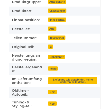
Produkteigenschaft
Wert
Produktgruppe:
Autoelektrik
Produktart:
Crashsensor
Einbauposition:
links-rechts.
Hersteller:
Audi
Teilenummer:
4B0959643E
Original Teil:
Ja
Herstellungslan
Unbekannt
d und -region:
Herstellergaranti
Keine
e:
Im Lieferumfang
Lieferung wie abgebildet, keine
weiteren Teile dabei.
enthalten:
Oldtimer-
Nein
Autoteil::
Tuning- &
Nein
Styling-Teil: