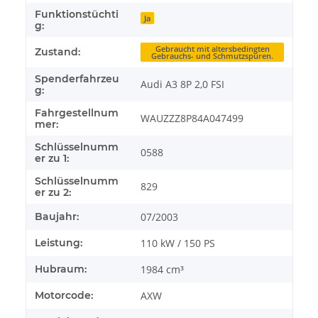
Funktionstüchti
Ja
g:
Gebraucht mit altersbedingten
Zustand:
Gebrauchs- und Schmutzspuren.
Spenderfahrzeu
Audi A3 8P 2,0 FSI
g:
Fahrgestellnum
WAUZZZ8P84A047499
mer:
Schlüsselnumm
0588
er zu 1:
Schlüsselnumm
829
er zu 2:
Baujahr:
07/2003
Leistung:
110 kW / 150 PS
Hubraum:
1984 cm³
Motorcode:
AXW