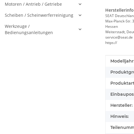
Motoren / Antrieb / Getriebe
Herstellerinf
Scheiben / Scheinwerferreinigung
SEAT Deutschla
Max-Planck-Str. 
Werkzeuge /
Hessen
Weiterstadt, Deu
Bedienungsanleitungen
service@seat.de
https://
Produkteig
Wert
Modelljahr
Produktgr
Produktart
Einbauposi
Hersteller:
Hinweis:
Teilenumm