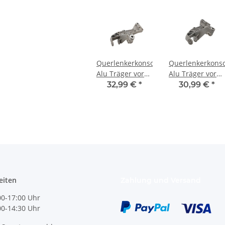
Querlenkerkonsole
Querlenkerkons
Alu Träger vorne
Alu Träger vorne
links
links
32,99 €
*
30,99 €
*
1K0199295E VW
1K0199295E VW
Golf 5-6 Audi
Golf 5-6 Audi A3
Seat Skoda
8P Seat Skoda
eiten
Zahlung und Versand
0-17:00 Uhr
:00-14:30 Uhr