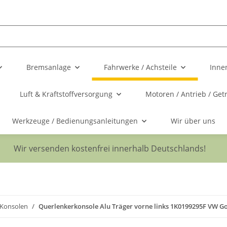
Bremsanlage
Fahrwerke / Achsteile
Inne
Luft & Kraftstoffversorgung
Motoren / Antrieb / Get
Werkzeuge / Bedienungsanleitungen
Wir über uns
Wir versenden kostenfrei innerhalb Deutschlands!
 Konsolen
Querlenkerkonsole Alu Träger vorne links 1K0199295F VW Go