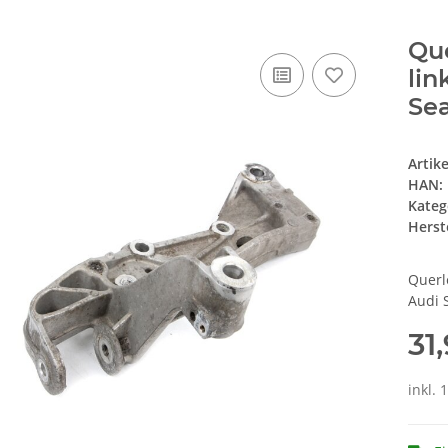
Que
lin
Se
Artik
HAN:
Kateg
Herste
Querl
Audi 
31
inkl. 