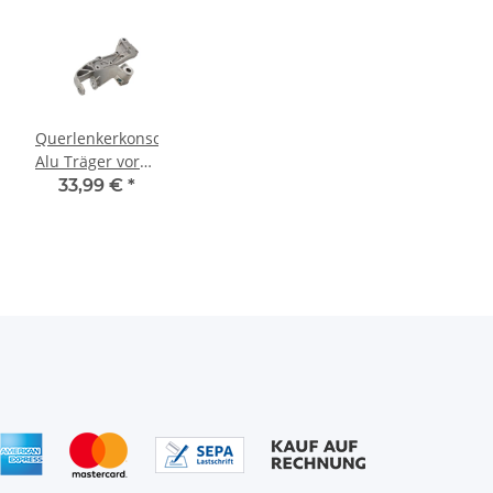
ole
Querlenkerkonsole
Alu Träger vorne
links
33,99 €
*
1K0199295E VW
Golf 5-6 Audi A3
8P Seat Skoda