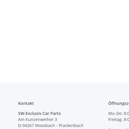
Kontakt
Öffnungsz
SW-Exclusiv Car Parts
Mo–Do: 8:0
Am Kunzenweiher 3
Freitag: 8
D-94267 Moosbach - Prackenbach