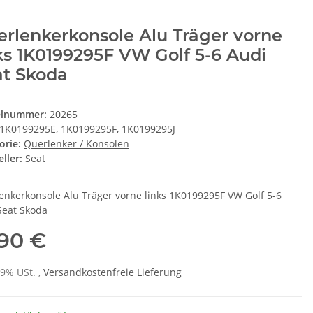
rlenkerkonsole Alu Träger vorne
ks 1K0199295F VW Golf 5-6 Audi
at Skoda
elnummer:
20265
1K0199295E, 1K0199295F, 1K0199295J
orie:
Querlenker / Konsolen
ller:
Seat
enkerkonsole Alu Träger vorne links 1K0199295F VW Golf 5-6
Seat Skoda
,90 €
19% USt. ,
Versandkostenfreie Lieferung