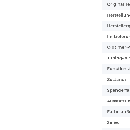
Original Tei
Herstellun
Herstellerg
Im Lieferu
Oldtimer-Au
Tuning- & S
Funktionst
Zustand:
Spenderfa
Ausstattu
Farbe auß
Serie: