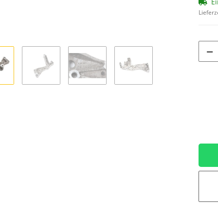
Ei
Lieferz