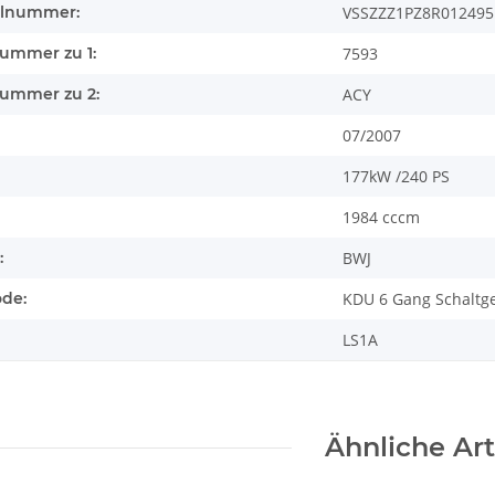
llnummer:
VSSZZZ1PZ8R012495
nummer zu 1:
7593
nummer zu 2:
ACY
07/2007
177kW /240 PS
1984 cccm
:
BWJ
ode:
KDU 6 Gang Schaltge
LS1A
Ähnliche Art