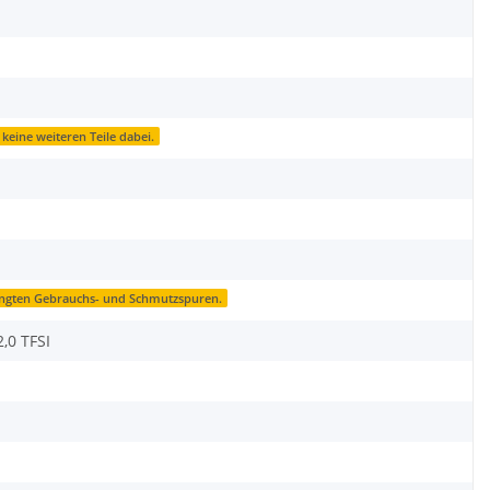
 keine weiteren Teile dabei.
ingten Gebrauchs- und Schmutzspuren.
,0 TFSI