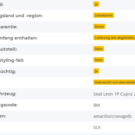
l:
Ja
gsland und -region:
Unbekannt
arantie:
Keine
mfang enthalten:
Lieferung wie abgebildet,
toteil::
Nein
tyling-Teil:
Nein
üchtig:
Ja
Gebraucht mit altersbed
hrzeug:
Seat Leon 1P Cupra 2
ngscode:
BM
en:
amarillo/cronogelb
SL9