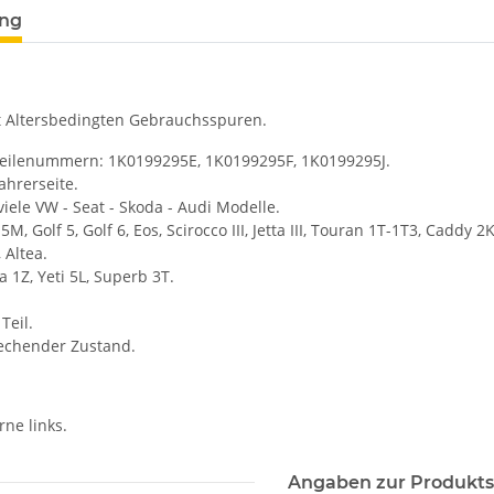
ung
 Altersbedingten Gebrauchsspuren.
Teilenummern: 1K0199295E, 1K0199295F, 1K0199295J.
Fahrerseite.
viele VW - Seat - Skoda - Audi Modelle.
5M, Golf 5, Golf 6, Eos, Scirocco III, Jetta III, Touran 1T-1T3, Caddy 2
 Altea.
a 1Z, Yeti 5L, Superb 3T.
Teil.
rechender Zustand.
rne links.
Angaben zur Produkts