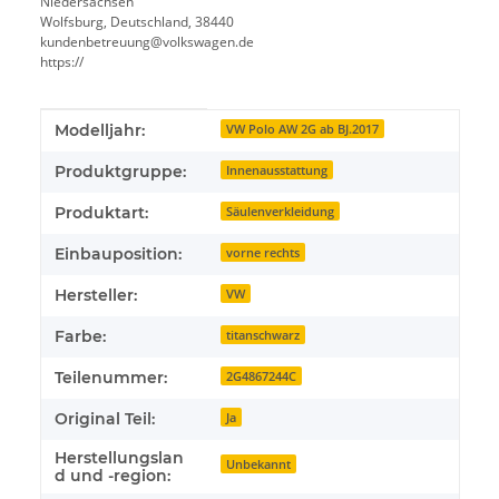
Niedersachsen
Wolfsburg, Deutschland, 38440
kundenbetreuung@volkswagen.de
https://
Produkteigenschaft
Wert
Modelljahr:
VW Polo AW 2G ab BJ.2017
Produktgruppe:
Innenausstattung
Produktart:
Säulenverkleidung
Einbauposition:
vorne rechts
Hersteller:
VW
Farbe:
titanschwarz
Teilenummer:
2G4867244C
Original Teil:
Ja
Herstellungslan
Unbekannt
d und -region: