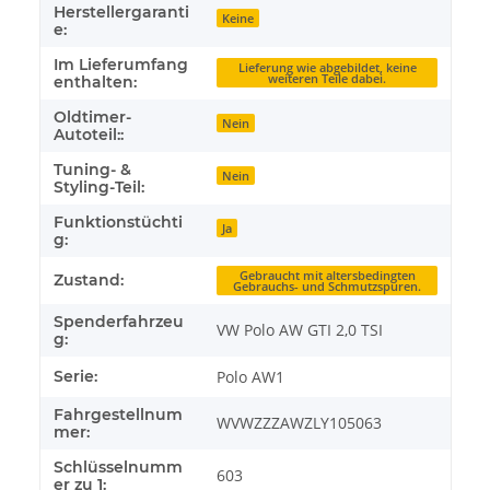
Herstellergaranti
Keine
e:
Im Lieferumfang
Lieferung wie abgebildet, keine
weiteren Teile dabei.
enthalten:
Oldtimer-
Nein
Autoteil::
Tuning- &
Nein
Styling-Teil:
Funktionstüchti
Ja
g:
Gebraucht mit altersbedingten
Zustand:
Gebrauchs- und Schmutzspuren.
Spenderfahrzeu
VW Polo AW GTI 2,0 TSI
g:
Serie:
Polo AW1
Fahrgestellnum
WVWZZZAWZLY105063
mer:
Schlüsselnumm
603
er zu 1: