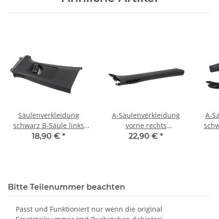
Säulenverkleidung
A-Säulenverkleidung
A-S
schwarz B-Säule links
vorne rechts
schw
2G4867243C VW Polo AW
1Q0867234G schwarz
18,90 €
*
22,90 €
*
GTI 4 Türer
VW Eos 1F Beifahrerseite
Bitte Teilenummer beachten
Passt und Funktioniert nur wenn die original